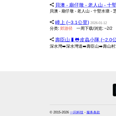
貝澳 - 廟仔墩 - 老人山 - 十
貝澳 - 廟仔墩 - 老人山 - 十塱水塘 
嶂上 (~3.1公里)
2026-01-12
分类:
郊
游
径
一周下载/浏览: ~2/2
壽臣山🐛🐸皮蟲小隊 (~2.0
深水灣➡️深水灣道➡️壽臣山➡️壽山
© 2015-2026
一闪科技
-
服务条款