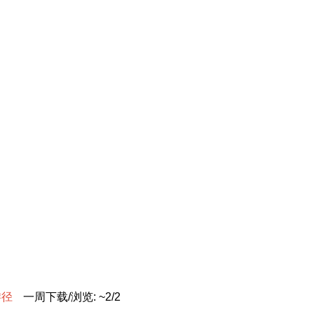
游
径
一周下载/浏览: ~2/2