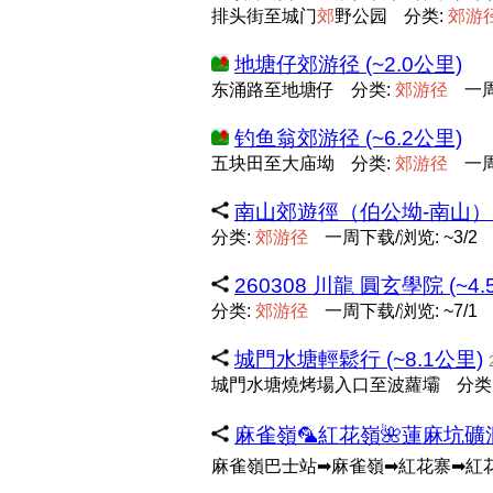
排头街至城门
郊
野公园
分类:
郊
游
地塘仔郊游径 (~2.0公里)
东涌路至地塘仔
分类:
郊
游
径
一周
钓鱼翁郊游径 (~6.2公里)
五块田至大庙坳
分类:
郊
游
径
一周
南山郊遊徑（伯公坳-南山） (
分类:
郊
游
径
一周下载/浏览: ~3/2
260308 川龍 圓玄學院 (~4.
分类:
郊
游
径
一周下载/浏览: ~7/1
城門水塘輕鬆行 (~8.1公里)
城門水塘燒烤場入口至波蘿壩
分类
麻雀嶺🦜紅花嶺🌺蓮麻坑礦洞
麻雀嶺巴士站➡麻雀嶺➡紅花寨➡紅