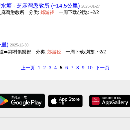
塱水塘 - 芝麻灣懲教所 (~14.5公里)
2025-01-27
- 芝麻灣懲教所
分类:
郊
游
径
一周下载/浏览: ~2/2
公里)
2025-12-30
村道➡️鄉村俱樂部
分类:
郊
游
径
一周下载/浏览: ~2/2
上一页
1
2
3
4
5
6
7
8
9
10
下一页