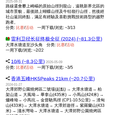
2025-08-31
路線還會攀上崎嶇的原始山徑到龍山，遠眺新界北區的
城市景貌，最後踏上蝴蝶山徑及牛牯嶺行山徑，然後經
社山返回終點，滿足有經驗及喜歡挑戰技術路型的越野
跑者。
分类:
比
赛
/
活
动
一周下载/浏览: ~3/13
雷利卫径长征终极全征 (2024) (~81.3公里)
大潭水塘道至沙头角
分类:
比
赛
/
活
动
一周下载/浏览: ~2/22
10/6 (~8.3公里)
2026-05-09
分类:
比
赛
/
活
动
一周下载/浏览: ~3/5
香港五峰HK5Peaks 21km (~20.7公里)
2024-01-27
大潭郊野公園燒烤區二號場(起點) → 大潭水塘道→ 柏
架山道→ 大風坳→ 畢拿山(435米) → 小馬山(424米) →
爐峰坳→ 小馬坑→ 金督馳馬徑 (CP1-10.5公里) → 渣甸
山(433米)→ 大潭水塘道→ 大潭​郊遊徑→ 紫羅蘭山(433
米) → 淺水灣坳→ 大潭水塘道→ 大潭郊野公園燒烤區