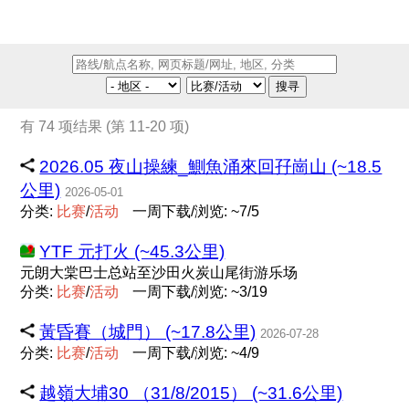
搜寻
有 74 项结果 (第 11-20 项)
2026.05 夜山操練_鰂魚涌來回孖崗山 (~18.5
公里)
2026-05-01
分类:
比
赛
/
活
动
一周下载/浏览: ~7/5
YTF 元打火 (~45.3公里)
元朗大棠巴士总站至沙田火炭山尾街游乐场
分类:
比
赛
/
活
动
一周下载/浏览: ~3/19
黃昏賽（城門） (~17.8公里)
2026-07-28
分类:
比
赛
/
活
动
一周下载/浏览: ~4/9
越嶺大埔30 （31/8/2015） (~31.6公里)