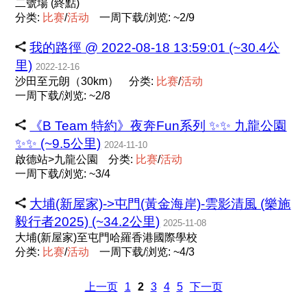
二號場 (終點)
分类:
比
赛
/
活
动
一周下载/浏览: ~2/9
我的路徑 @ 2022-08-18 13:59:01 (~30.4公
里)
2022-12-16
沙田至元朗（30km）
分类:
比
赛
/
活
动
一周下载/浏览: ~2/8
《B Team 特約》夜奔Fun系列 ✨️✨️ 九龍公園
✨️✨️ (~9.5公里)
2024-11-10
啟德站>九龍公園
分类:
比
赛
/
活
动
一周下载/浏览: ~3/4
大埔(新屋家)->屯門(黃金海岸)-雲影清風 (樂施
毅行者2025) (~34.2公里)
2025-11-08
大埔(新屋家)至屯門哈羅香港國際學校
分类:
比
赛
/
活
动
一周下载/浏览: ~4/3
上一页
1
2
3
4
5
下一页