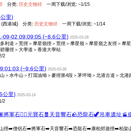
径
分类:
历
史
文
物
径
一周下载/浏览: ~1/15
1公里)
(西港城)
分类:
历
史
文
物
径
一周下载/浏览: ~1/14
02 09:09:05 (~8.6公里)
2025-03-28
多利道＞荒徑＞摩星嶺徑＞荒徑＞摩星嶺＞摩星嶺之友徑＞摩星
碧珊徑＞大學道＞香港大學站
/2
:01:03 (~9.6公里)
2025-03-28
山＞水牛山＞打瀉油坳＞麥徑第4段＞茅坪坳＞北港古道＞北港
5公里)
2025-03-14
/2
將軍石💂‍♂️元寶石🧧天音響石🪨恐龍石🦖吊車遺址🚡皮蟲
山徑➡️僧侶石➡️將軍石➡️天音響石➡️恐龍石➡️康柏郊遊徑➡️柏