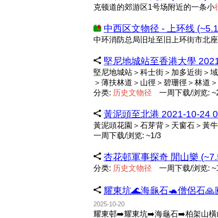
克顿道的郊游区1号场附近的一条小
中西区文物径 - 上环线 (~5.
中环消防总局旧址至旧上环街市北座 
堅尼地城站至香港大學 2021-09-
堅尼地城站＞科士街＞加多近街＞域
＞薄扶林道＞山徑＞碧珊徑＞林道＞
分类:
历
史
文
物
径
一周下载/浏览: ~2
黃泥頭至北港 2021-10-24 09
黃泥頭花園＞石芽背＞天窗石＞黃牛
一周下载/浏览: ~1/3
杏花邨軍事探奇 閒山樂 (~7.
分类:
历
史
文
物
径
一周下载/浏览: ~1
耀東坑🌊海龜石🐢僧侶石🙏🏾
2025-10-20
耀東邨➡️耀東坑➡️海龜石➡️柏架山橫