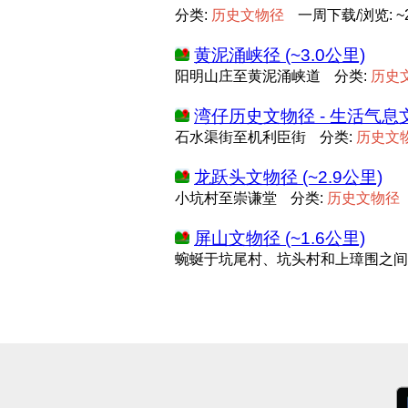
分类:
历
史
文
物
径
一周下载/浏览: ~2
黄泥涌峡径 (~3.0公里)
阳明山庄至黄泥涌峡道
分类:
历
史
湾仔历史文物径 - 生活气息文物
石水渠街至机利臣街
分类:
历
史
文
龙跃头文物径 (~2.9公里)
小坑村至崇谦堂
分类:
历
史
文
物
径
屏山文物径 (~1.6公里)
蜿蜒于坑尾村、坑头村和上璋围之间