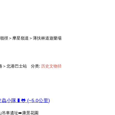
嶺徑＞摩星嶺道＞薄扶林道遊樂場
路＞北港巴士站
分类:
历
史
文
物
径
小隊🐛🐸 (~5.0公里)
架山吊車遺址➡️康景花園