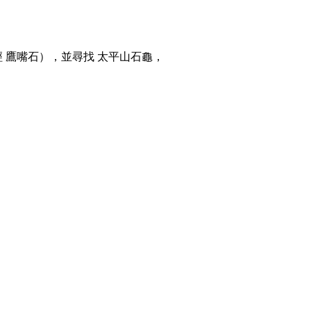
經 鷹嘴石），並尋找 太平山石龜，