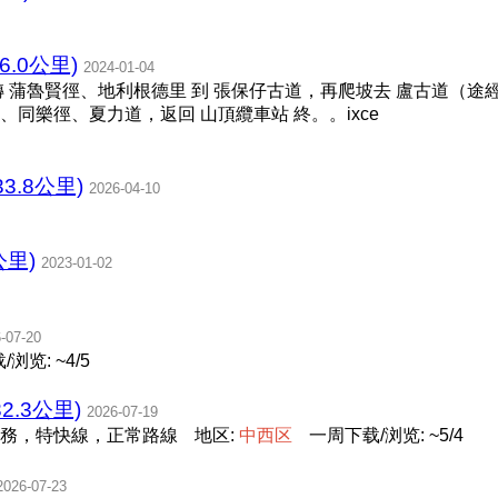
.0公里)
2024-01-04
，轉 蒲魯賢徑、地利根德里 到 張保仔古道，再爬坡去 盧古道（途
園、同樂徑、夏力道，返回 山頂纜車站 終。。ixce
~33.8公里)
2026-04-10
公里)
2023-01-02
-07-20
浏览: ~4/5
2.3公里)
2026-07-19
務，特快線，正常路線
地区:
中
西
区
一周下载/浏览: ~5/4
2026-07-23