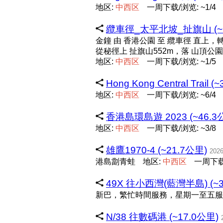
地区:
中
西
区
一周下载/浏览: ~1/4
纜車徑_太平北坡_扯旗山 (~6
金鐘 由 香港公園 至 纜車徑 直上
從秘徑上 扯旗山552m，落 山頂公
地区:
中
西
区
一周下载/浏览: ~1/5
Hong Kong Central Trail (
地区:
中
西
区
一周下载/浏览: ~6/4
香港島環島遊 2023 (~46.3
地区:
中
西
区
一周下载/浏览: ~3/8
雄鷹1970-4 (~21.7公里)
2026
港島劏青蛙
地区:
中
西
区
一周下载/
49X 往小西灣(藍灣半島) (~3
新巴，繁忙時間服務，星期一至五服
N/38 往數碼港 (~17.0公里)