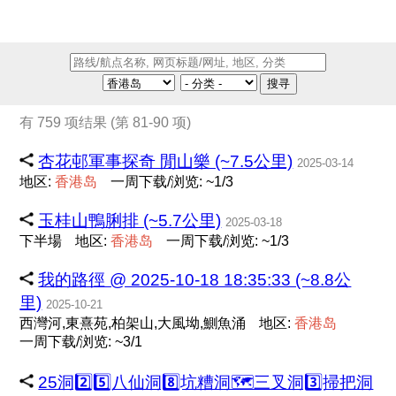
搜寻
有 759 项结果 (第 81-90 项)
杏花邨軍事探奇 閒山樂 (~7.5公里)
2025-03-14
地区:
香
港
岛
一周下载/浏览: ~1/3
玉桂山鴨脷排 (~5.7公里)
2025-03-18
下半場
地区:
香
港
岛
一周下载/浏览: ~1/3
我的路徑 @ 2025-10-18 18:35:33 (~8.8公
里)
2025-10-21
西灣河,東熹苑,柏架山,大風坳,鰂魚涌
地区:
香
港
岛
一周下载/浏览: ~3/1
25洞2️⃣5️⃣八仙洞8️⃣坑糟洞🗺三叉洞3️⃣掃把洞