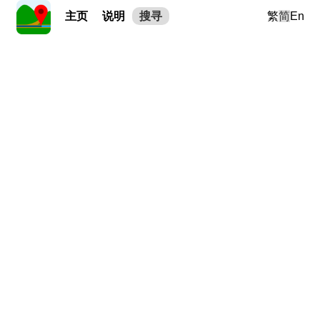
主页
说明
搜寻
繁
简
En