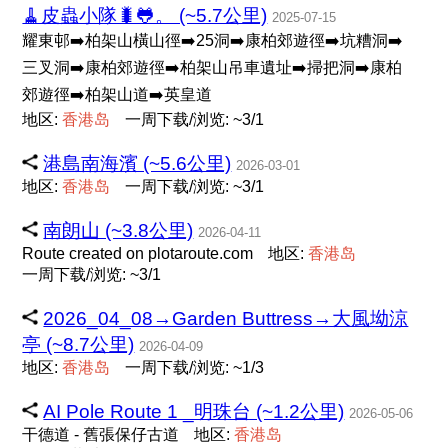
🧹皮蟲小隊🐛🐸。 (~5.7公里)
2025-07-15
耀東邨➡️柏架山橫山徑➡️25洞➡️康柏郊遊徑➡️坑糟洞➡️
三叉洞➡️康柏郊遊徑➡️柏架山吊車遺址➡️掃把洞➡️康柏
郊遊徑➡️柏架山道➡️英皇道
地区:
香
港
岛
一周下载/浏览: ~3/1
港島南海濱 (~5.6公里)
2026-03-01
地区:
香
港
岛
一周下载/浏览: ~3/1
南朗山 (~3.8公里)
2026-04-11
Route created on plotaroute.com
地区:
香
港
岛
一周下载/浏览: ~3/1
2026_04_08→Garden Buttress→大風坳涼
亭 (~8.7公里)
2026-04-09
地区:
香
港
岛
一周下载/浏览: ~1/3
AI Pole Route 1 _明珠台 (~1.2公里)
2026-05-06
干德道 - 舊張保仔古道
地区:
香
港
岛