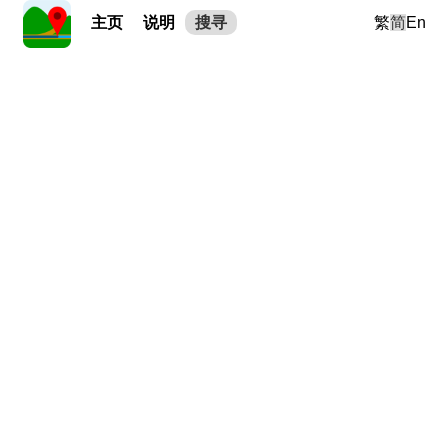
主页
说明
搜寻
繁
简
En