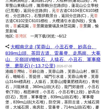
三角網測站))，返回路口(A)，大欖林徑(蓮花山段)，馬
草壟山東橫山徑，瀡滑梯(分岔路(B))，蓮花山公立學校
(已荒廢)，返回分岔路(B)，元
荃
古道C6104至C6103標
柱，分岔路(C)，石壟拱觀景台，返回分岔路(C)，元
荃
古道C6102至C6101標柱，大欖涌引水道(N段)，安逸
街，
荃
威花園，
荃
景圍遊樂埸及休憇花園，
荃
景圍，愉
景新城
地区:
荃
湾
区
一周下载/浏览: ~6/12
大帽南北走 (芙蓉山、小丑石脊、妙高台、
839m山頭、茶田古道、雷暴脊、走馬崗、大菴
山、元嶺頭)(蟾蜍石、人猿石、小丑石、軍事廢
堡、磨龍石) (~13.7公里)
2026-07-08
港鐵
荃
灣站，
荃
錦公路，芙蓉山路，芙蓉山山村，獅王
石，蟾蜍石，菩提徑，城門引水道，芙蓉山南脊，芙蓉
山314m標高柱，人猿石，芙蓉山(廢棄肥標高柱)，青蛙
石，川龍林道，360m山頭(大石)，龍門郊遊徑，小丑石
脊(下段)，相思林徑，小丑石，小丑石脊(上段)，妙高台
(巨石)，荒徑，軍事廢堡，839m山頭(石堆)，軍事廢
堡，839m山頭(大石堆)，防空洞，茶田古道，大城石澗
徑，大城石澗，南房肚，雷暴脊，714m山頭(石堆)，麥