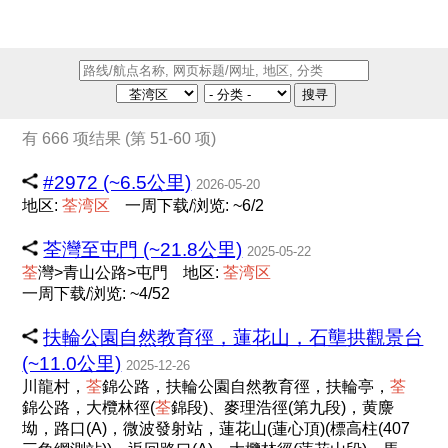
搜寻
有 666 项结果 (第 51-60 项)
#2972 (~6.5公里)
2026-05-20
地区:
荃
湾
区
一周下载/浏览: ~6/2
荃灣至屯門 (~21.8公里)
2025-05-22
荃
灣>青山公路>屯門
地区:
荃
湾
区
一周下载/浏览: ~4/52
扶輪公園自然教育徑，蓮花山，石壟拱觀景台
(~11.0公里)
2025-12-26
川龍村，
荃
錦公路，扶輪公園自然教育徑，扶輪亭，
荃
錦公路，大欖林徑(
荃
錦段)、麥理浩徑(第九段)，黄麖
坳，路口(A)，微波發射站，蓮花山(蓮心頂)(標高柱(407