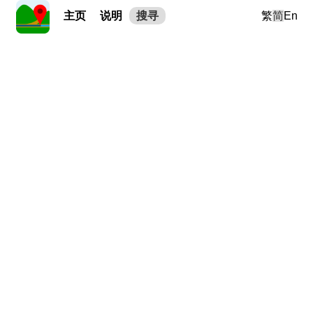
主页
说明
搜寻
繁
简
En