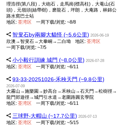
理浩徑(第八段)，大砲石，走馬崗(標高柱)，大菴山(石
頭)，元嶺頭(絲帶樹)，磨龍石，坪朗，大庵路，林錦公
路水窩巴士站
地区:
荃
湾
区
一周下载/浏览: ~8/8
智叟石by兩腳大貓怪 (~5.6公里)
2026-06-19
欣澳→智叟石→大輋峒→二白坳
地区:
荃
湾
区
一周下载/浏览: ~7/5
小小毅行訓練 城門 (~8.0公里)
2026-07-28
地区:
荃
湾
区
一周下载/浏览: ~6/11
93-33-20251026-禾秧天門 (~9.8公里)
2026-07-09
大霧山→施樂園→妙高台→禾秧山→石天門→松樹徑→
龍門郊遊徑→城門引水道→老圍路圓玄學院
地区:
荃
湾
区
一周下载/浏览: ~6/11
三球野-大帽山 (~17.7公里)
2026-07-13
地区:
荃
湾
区
一周下载/浏览: ~5/15