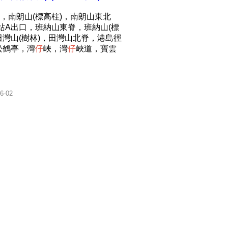
南朗山(標高柱)，南朗山東北
站A出口，班納山東脊，班納山(標
灣山(樹林)，田灣山北脊，港島徑
松鶴亭，灣
仔
峽，灣
仔
峽道，寶雲
6-02