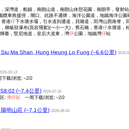
，深灣道，船錨，南朗山道，南朗山休憩花園，南朗亭，發射站，
公園纜車救援徑，閘口、此路不通牌，海洋公園道，地鐵海洋公園
，香港
仔
下水塘水壩，引水道則通道，貝璐道，田灣山西南脊，田
坑，梯級狀瀑布(頁岩飛絮)(一小一大)，舊石橋，香港
仔
水塘道，
輝臺，堅尼地道，皇后大道東，灣
仔
公園，地鐵灣
仔
站
u Ma Shan, Hung Heung Lo Fung (~6.6公里)
2025-0
2026-03-13
下载/浏览: ~2/2
58:02 (~7.4公里)
2026-07-18
区:
湾
仔
区
一周下载/浏览: ~2/2
陽明山莊 (~7.1公里)
2026-08-04