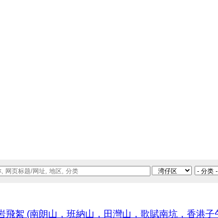
絮 (南朗山，班納山，田灣山，歌賦南坑，香港子午線南標