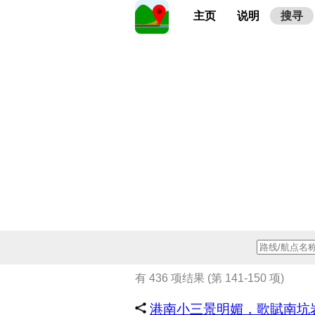
主页
说明
搜寻
有 436 项结果 (第 141-150 项)
港南小三景明媚，歌賦南坑岩飛