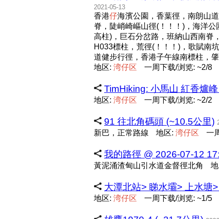
2021-05-13
香港
仔
海濱公園，香葉徑，南朗山道
脊，陡峭崎嶇山徑(！！！)，海洋
高柱)，巨石分岔路，班納山西南脊
H033標柱，荒徑(！！！)，歌賦南
道健步行徑，香港子午線南標柱，肇
地区:
湾
仔
区
一周下载/浏览: ~2/8
TimHiking: 小馬山 紅香爐峰 Si
地区:
湾
仔
区
一周下载/浏览: ~2/2
91 往北角碼頭 (~10.5公里)
新巴，正常路線
地区:
湾
仔
区
一周
我的路徑 @ 2026-07-12 17:
黃泥涌渣甸山引水道金督徑北角
地
大潭北站> 睇水壩> 上水塘> 
地区:
湾
仔
区
一周下载/浏览: ~1/5