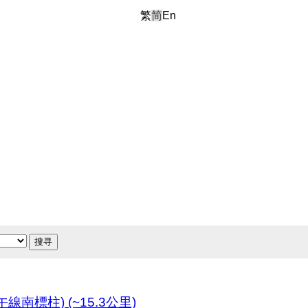
繁
简
En
搜寻
柱) (~15.3公里)