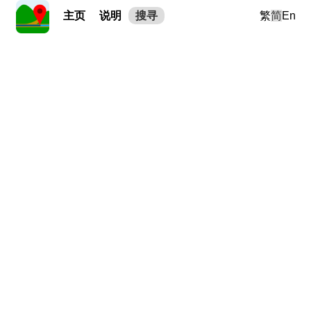
主页
说明
搜寻
繁
简
En