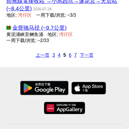
頻無線電接收站 →小馬西坑→蓮花宮→天后站
(~8.4公里)
2026-07-24
地区:
湾
仔
区
一周下载/浏览: ~3/3
金督驰马径 (~9.7公里)
黄泥涌峡至鲗鱼涌
地区:
湾
仔
区
一周下载/浏览: ~2/33
上一页
3
4
5
6
7
下一页