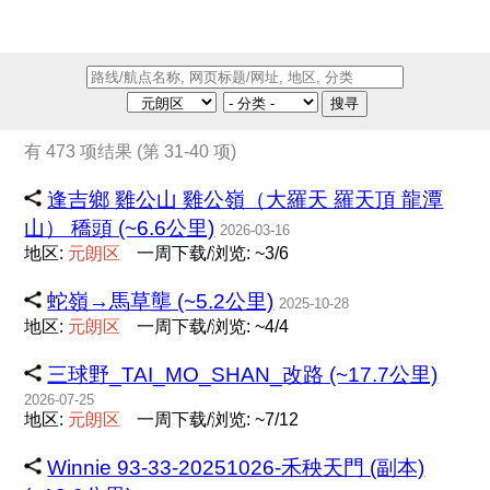
搜寻
有 473 项结果 (第 31-40 项)
逢吉鄉 雞公山 雞公嶺（大羅天 羅天頂 龍潭
山） 穚頭 (~6.6公里)
2026-03-16
地区:
元
朗
区
一周下载/浏览: ~3/6
蛇嶺→馬草壟 (~5.2公里)
2025-10-28
地区:
元
朗
区
一周下载/浏览: ~4/4
三球野_TAI_MO_SHAN_改路 (~17.7公里)
2026-07-25
地区:
元
朗
区
一周下载/浏览: ~7/12
Winnie 93-33-20251026-禾秧天門 (副本)