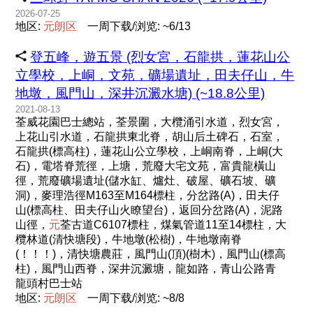
2026-07-25
地区:
元
朗
区
一周下载/浏览: ~6/13
登五峰，遊五景 (烈女宮，石龍拱，蓮花山公
立學校，上峒，文苑，礦場遺址，田夫仔山，牛
地墩，風門山，深井沉澱水塘) (~18.8公里)
2021-08-13
荃威花園巴士總站，荃景圍，大欖涌引水道，烈女宮，
上花山引水道，石龍拱東北脊，胡山后土碑石，石室，
石龍拱(標高柱)，蓮花山公立學校，上峒南脊，上峒(大
石)，電塔脊荒徑，上塘，荒廢大宅文苑，富貴龍橫山
徑，荒廢礦場遺址(儲水缸、爐灶、破屋、礦石坡、礦
洞)，麥理浩徑M163至M164標柱，分岔路(A)，田夫仔
山(標高柱、田夫仔山火瞭望台)，返回分岔路(A)，泥路
山徑，
元
荃古道C6107標柱，煤氣管道11至14標柱，大
欖林道(清快塘段)，牛地墩(松樹)，牛地墩南脊
(！！！)，清快塘農莊，風門山(頂)(樹木)，風門山(標高
柱)，風門山西脊，深井沉澱塘，龍如路，青山公路青
龍頭村巴士站
地区:
元
朗
区
一周下载/浏览: ~8/8