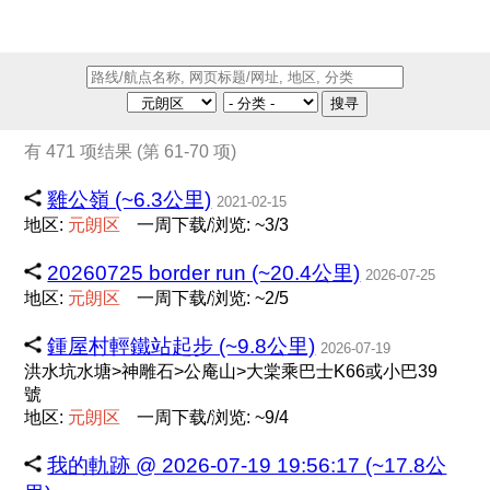
搜寻
有 471 项结果 (第 61-70 项)
雞公嶺 (~6.3公里)
2021-02-15
地区:
元
朗
区
一周下载/浏览: ~3/3
20260725 border run (~20.4公里)
2026-07-25
地区:
元
朗
区
一周下载/浏览: ~2/5
鍾屋村輕鐵站起步 (~9.8公里)
2026-07-19
洪水坑水塘>神雕石>公庵山>大棠乘巴士K66或小巴39
號
地区:
元
朗
区
一周下载/浏览: ~9/4
我的軌跡 @ 2026-07-19 19:56:17 (~17.8公