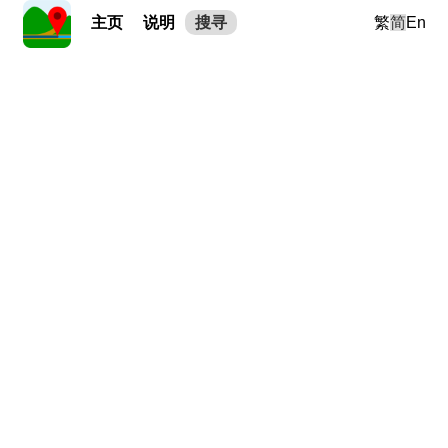
主页
说明
搜寻
繁
简
En