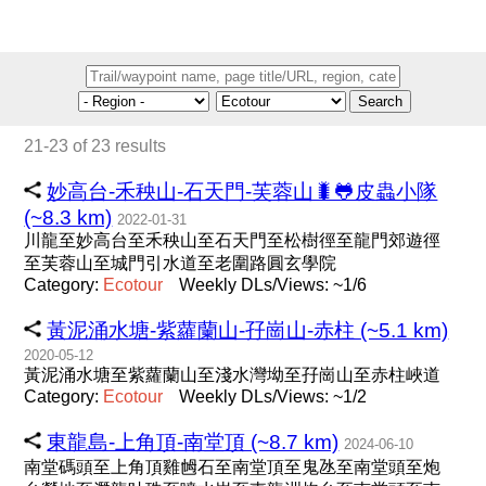
Search
21-23 of 23 results
妙高台-禾秧山-石天門-芙蓉山🐛🐸皮蟲小隊
(~8.3 km)
2022-01-31
川龍至妙高台至禾秧山至石天門至松樹徑至龍門郊遊徑
至芙蓉山至城門引水道至老圍路圓玄學院
Category:
Ecotour
Weekly DLs/Views: ~1/6
黃泥涌水塘-紫蘿蘭山-孖崗山-赤柱 (~5.1 km)
2020-05-12
黃泥涌水塘至紫蘿蘭山至淺水灣坳至孖崗山至赤柱峽道
Category:
Ecotour
Weekly DLs/Views: ~1/2
東龍島-上角頂-南堂頂 (~8.7 km)
2024-06-10
南堂碼頭至上角頂雞乸石至南堂頂至鬼氹至南堂頭至炮