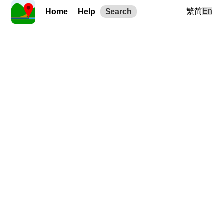
繁
简
En
Home
Help
Search