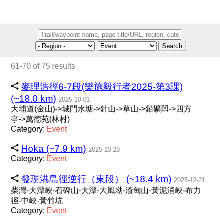
Search
61-70 of 75 results
麥理浩徑6-7段(樂施毅行者2025-第3課)
(~18.0 km)
2025-10-01
大埔道(金山)->城門水塘->針山->草山->鉛礦凹->四方
亭->萬德苑(林村)
Category:
Event
Hoka (~7.9 km)
2025-10-28
Category:
Event
發現港島徑逆行（東段） (~18.4 km)
2025-12-21
柴灣-大潭峽-石碑山-大潭-大風坳-渣甸山-黃泥涌峽-布力
徑-中峽-黃竹坑
Category:
Event