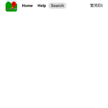
繁
简
En
Home
Help
Search