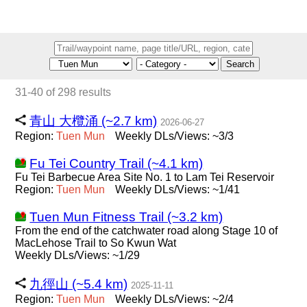
Search
31-40 of 298 results
青山 大欖涌 (~2.7 km)
2026-06-27
Region:
Tuen
Mun
Weekly DLs/Views: ~3/3
Fu Tei Country Trail (~4.1 km)
Fu Tei Barbecue Area Site No. 1 to Lam Tei Reservoir
Region:
Tuen
Mun
Weekly DLs/Views: ~1/41
Tuen Mun Fitness Trail (~3.2 km)
From the end of the catchwater road along Stage 10 of
MacLehose Trail to So Kwun Wat
Weekly DLs/Views: ~1/29
九徑山 (~5.4 km)
2025-11-11
Region:
Tuen
Mun
Weekly DLs/Views: ~2/4