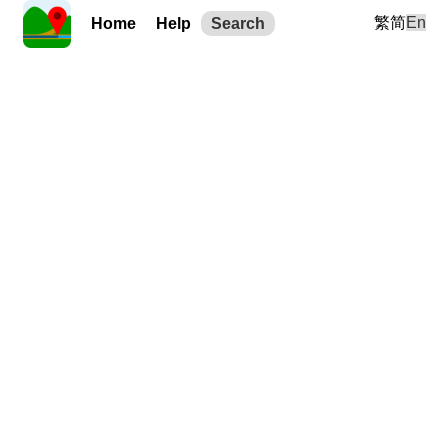
繁
简
En
Home
Help
Search