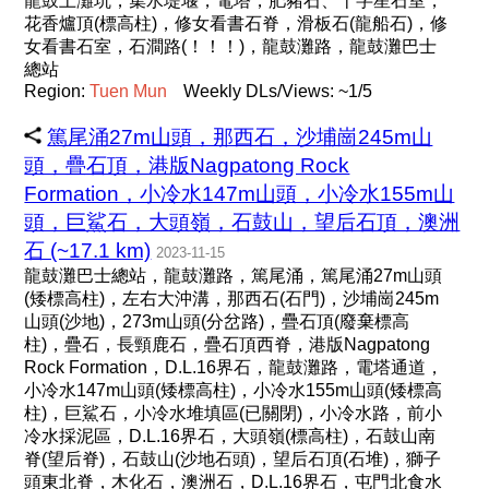
龍鼓上灘坑，集水堤堰，電塔，肥豬石、十字星石室，
花香爐頂(標高柱)，修女看書石脊，滑板石(龍船石)，修
女看書石室，石澗路(！！！)，龍鼓灘路，龍鼓灘巴士
總站
Region:
Tuen
Mun
Weekly DLs/Views: ~1/5
篤尾涌27m山頭，那西石，沙埔崗245m山
頭，疊石頂，港版Nagpatong Rock
Formation，小冷水147m山頭，小冷水155m山
頭，巨鯊石，大頭嶺，石鼓山，望后石頂，澳洲
石 (~17.1 km)
2023-11-15
龍鼓灘巴士總站，龍鼓灘路，篤尾涌，篤尾涌27m山頭
(矮標高柱)，左右大沖溝，那西石(石門)，沙埔崗245m
山頭(沙地)，273m山頭(分岔路)，疊石頂(廢棄標高
柱)，疊石，長頸鹿石，疊石頂西脊，港版Nagpatong
Rock Formation，D.L.16界石，龍鼓灘路，電塔通道，
小冷水147m山頭(矮標高柱)，小冷水155m山頭(矮標高
柱)，巨鯊石，小冷水堆填區(已關閉)，小冷水路，前小
冷水採泥區，D.L.16界石，大頭嶺(標高柱)，石鼓山南
脊(望后脊)，石鼓山(沙地石頭)，望后石頂(石堆)，獅子
頭東北脊，木化石，澳洲石，D.L.16界石，屯門北食水