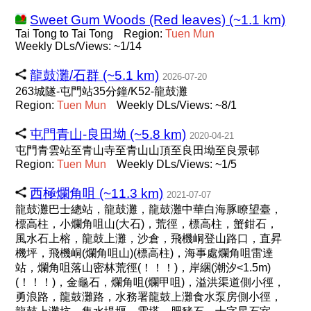
Sweet Gum Woods (Red leaves) (~1.1 km)
Tai Tong to Tai Tong
Region:
Tuen
Mun
Weekly DLs/Views: ~1/14
龍鼓灘/石群 (~5.1 km)
2026-07-20
263城隧-屯門站35分鐘/K52-龍鼓灘
Region:
Tuen
Mun
Weekly DLs/Views: ~8/1
屯門青山-良田坳 (~5.8 km)
2020-04-21
屯門青雲站至青山寺至青山山頂至良田坳至良景邨
Region:
Tuen
Mun
Weekly DLs/Views: ~1/5
西極爛角咀 (~11.3 km)
2021-07-07
龍鼓灘巴士總站，龍鼓灘，龍鼓灘中華白海豚瞭望臺，
標高柱，小爛角咀山(大石)，荒徑，標高柱，蟹鉗石，
風水石上榕，龍鼓上灘，沙倉，飛機峒登山路口，直昇
機坪，飛機峒(爛角咀山)(標高柱)，海事處爛角咀雷達
站，爛角咀落山密林荒徑(！！！)，岸綑(潮汐<1.5m)
(！！！)，金龜石，爛角咀(爛甲咀)，溢洪渠道側小徑，
勇浪路，龍鼓灘路，水務署龍鼓上灘食水泵房側小徑，