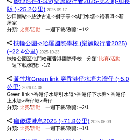
麥理浩徑4-5段(樂施毅行者2025-第2課)-加長
版 (~25.2公里)
2025-09-17
沙田圍站->慈沙古道->獅子亭->城門水塘->鉛礦凹->新
屋家
分類:
比
賽
/
活
動
一週下載/瀏覽: ~1/2
扶輪公園->哈羅國際學校 (樂施毅行者2025)
(~22.4公里)
2025-10-23
扶輪公園至屯門哈羅香港國際學校
分類:
比
賽
/
活
動
一週下載/瀏覽: ~1/2
黃竹坑Green link 穿香港仔水塘去灣仔 (~5.0
公里)
2026-04-08
Green link >香港仔水塘引水道>香港仔下水塘> 香港仔
上水塘>灣仔峽>灣仔
分類:
比
賽
/
活
動
一週下載/瀏覽: ~2/1
癲傻環港島2025 (~71.8公里)
2025-06-09
分類:
比
賽
/
活
動
一週下載/瀏覽: ~1/1