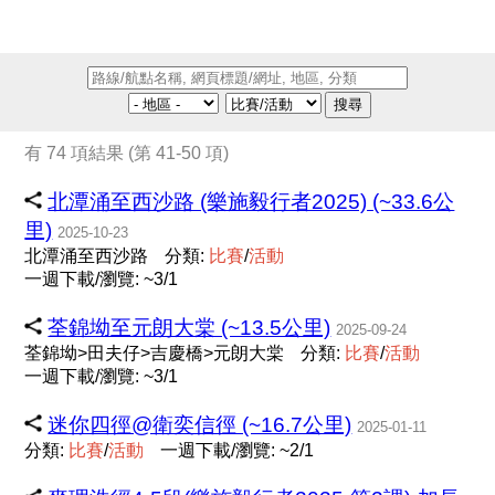
搜尋
有 74 項結果 (第 41-50 項)
北潭涌至西沙路 (樂施毅行者2025) (~33.6公
里)
2025-10-23
北潭涌至西沙路
分類:
比
賽
/
活
動
一週下載/瀏覽: ~3/1
荃錦坳至元朗大棠 (~13.5公里)
2025-09-24
荃錦坳>田夫仔>吉慶橋>元朗大棠
分類:
比
賽
/
活
動
一週下載/瀏覽: ~3/1
迷你四徑@衛奕信徑 (~16.7公里)
2025-01-11
分類:
比
賽
/
活
動
一週下載/瀏覽: ~2/1