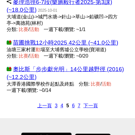
麥理浩徑6-7段(樂施毅行者2025-第3課)
(~18.0公里)
2025-10-01
大埔道(金山)->城門水塘->針山->草山->鉛礦凹->四方
亭->萬德苑(林村)
分類:
比
賽
/
活
動
一週下載/瀏覽: ~1/1
苗圃挑戰12小時2025 42公里 (~41.0公里)
油塘三家村運
動
場至大埔舊墟公立學校(寶湖道)
分類:
比
賽
/
活
動
一週下載/瀏覽: ~0/20
奧比斯「步步獻光明」14公里越野徑 (2016)
(~12.2公里)
大潭香港國際學校作起點及終點
分類:
比
賽
/
活
動
一週下載/瀏覽: ~0/14
上一頁
3
4
5
6
7
下一頁