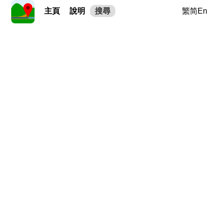
主頁
說明
搜尋
繁
简
En