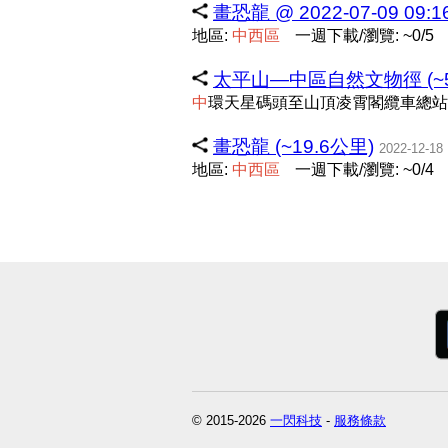
畫恐龍 @ 2022-07-09 09:16
地區:
中
西
區
一週下載/瀏覽: ~0/5
太平山—中區自然文物徑 (~5
中
環天星碼頭至山頂凌霄閣纜車總站
畫恐龍 (~19.6公里)
2022-12-18
地區:
中
西
區
一週下載/瀏覽: ~0/4
© 2015-2026
一閃科技
-
服務條款