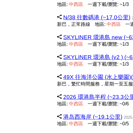
地區:
中
西
區
一週下載/瀏覽: ~1/3
N/38 往數碼港 (~17.0公里)
新巴，正常路線
地區:
中
西
區
一週
SKYLINER 環港島 new (~6
地區:
中
西
區
一週下載/瀏覽: ~1/3
SKYLINER 環港島 (v2 ) (~
地區:
中
西
區
一週下載/瀏覽: ~1/3
49X 往海洋公園 (水上樂園)(
新巴，繁忙時間服務，星期一至五服
2026 環港島半程 (~23.3公
地區:
中
西
區
一週下載/瀏覽: ~0/6
港岛西海岸 (~19.1公里)
2025
地區:
中
西
區
一週下載/瀏覽: ~0/5