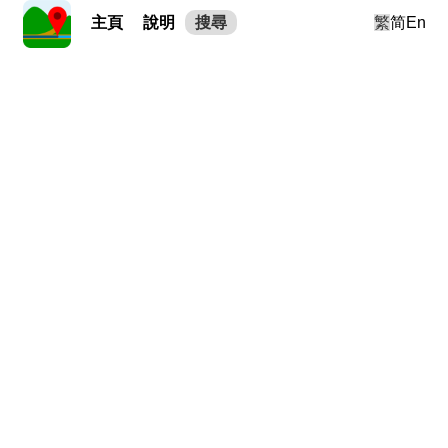
主頁
說明
搜尋
繁
简
En