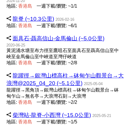
2024-11-20
地區:
香
港
島
一週下載/瀏覽: ~1/1
龍脊 (~10.3公里)
2026-02-16
地區:
香
港
島
一週下載/瀏覽: ~6/1
面具石-聶高信山-金馬倫山 (~5.0公里)
2020-06-25
黃泥涌水塘至布力徑至鷹咀石至面具石至聶高信山至中
峽至金馬倫山至中峽道至灣仔峽道
地區:
香
港
島
一週下載/瀏覽: ~2/8
龍躍徑→銀灣山標高柱→砵甸乍山觀景台→大
浪灣@2025_04_20 (~5.1公里)
2025-05-04
龍躍徑→黑角頂→銀灣山標高柱→砵甸乍山觀景台→砵
甸乍山→無名亭→大浪灣石刻→大浪灣
地區:
香
港
島
一週下載/瀏覽: ~2/2
柴灣站-龍脊-小西灣 (~15.0公里)
2025-05-21
地區:
香
港
島
一週下載/瀏覽: ~1/5