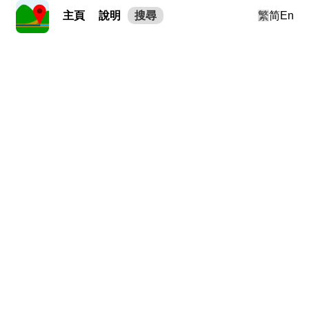
主頁
說明
搜尋
繁
简
En