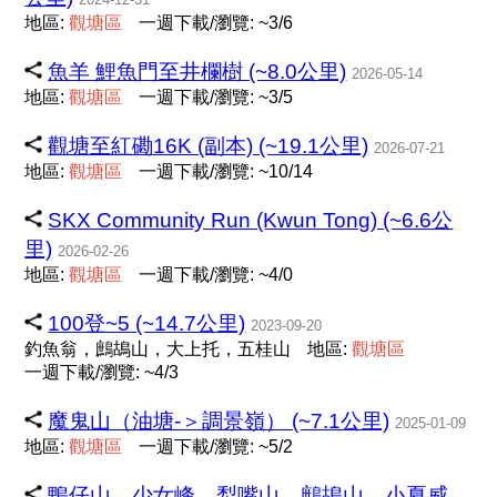
地區:
觀
塘
區
一週下載/瀏覽: ~3/6
魚羊 鯉魚門至井欄樹 (~8.0公里)
2026-05-14
地區:
觀
塘
區
一週下載/瀏覽: ~3/5
觀塘至紅磡16K (副本) (~19.1公里)
2026-07-21
地區:
觀
塘
區
一週下載/瀏覽: ~10/14
SKX Community Run (Kwun Tong) (~6.6公
里)
2026-02-26
地區:
觀
塘
區
一週下載/瀏覽: ~4/0
100登~5 (~14.7公里)
2023-09-20
釣魚翁，鷓鴣山，大上托，五桂山
地區:
觀
塘
區
一週下載/瀏覽: ~4/3
魔鬼山（油塘-＞調景嶺） (~7.1公里)
2025-01-09
地區:
觀
塘
區
一週下載/瀏覽: ~5/2
鴨仔山、少女峰、犁嘴山、鷓鴣山、小夏威