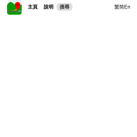
主頁
說明
搜尋
繁
简
En