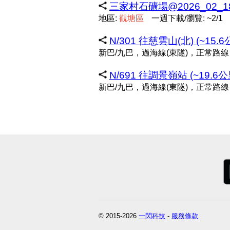
三家村石礦場@2026_02_18 
地區:
觀
塘
區
一週下載/瀏覽: ~2/1
N/301 往慈雲山(北) (~15.6
新巴/九巴，過海線(東隧)，正常路線
N/691 往調景嶺站 (~19.6公
新巴/九巴，過海線(東隧)，正常路線
© 2015-2026
一閃科技
-
服務條款