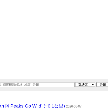
an [4 Peaks Go Wild] (~6.1公里)
2026-08-07