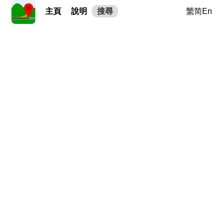
主頁
說明
搜尋
繁
简
En