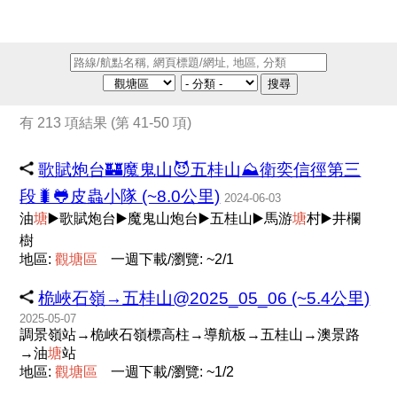
搜尋
有 213 項結果 (第 41-50 項)
歌賦炮台🏰魔鬼山😈五桂山⛰️衛奕信徑第三
段🐛🐸皮蟲小隊 (~8.0公里)
2024-06-03
油
塘
▶️歌賦炮台▶️魔鬼山炮台▶️五桂山▶️馬游
塘
村▶️井欄
樹
地區:
觀
塘
區
一週下載/瀏覽: ~2/1
桅峽石嶺→五桂山@2025_05_06 (~5.4公里)
2025-05-07
調景嶺站→桅峽石嶺標高柱→導航板→五桂山→澳景路
→油
塘
站
地區:
觀
塘
區
一週下載/瀏覽: ~1/2