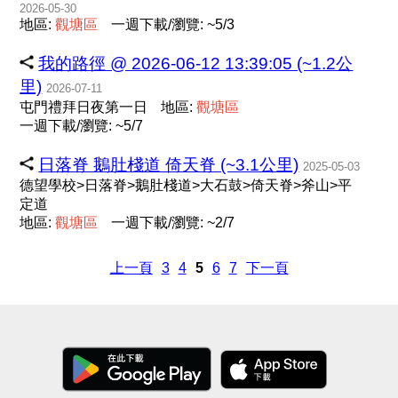
2026-05-30
地區:
觀
塘
區
一週下載/瀏覽: ~5/3
我的路徑 @ 2026-06-12 13:39:05 (~1.2公
里)
2026-07-11
屯門禮拜日夜第一日
地區:
觀
塘
區
一週下載/瀏覽: ~5/7
日落脊 鵝肚棧道 倚天脊 (~3.1公里)
2025-05-03
德望學校>日落脊>鵝肚棧道>大石鼓>倚天脊>斧山>平
定道
地區:
觀
塘
區
一週下載/瀏覽: ~2/7
上一頁
3
4
5
6
7
下一頁