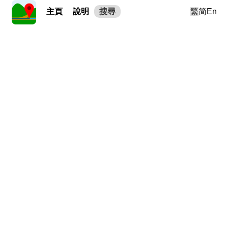
主頁
說明
搜尋
繁
简
En