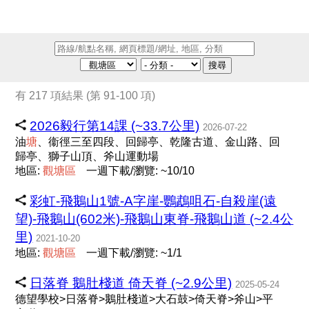
搜尋
有 217 項結果 (第 91-100 項)
2026毅行第14課 (~33.7公里)
2026-07-22
油
塘
、衞徑三至四段、回歸亭、乾隆古道、金山路、回
歸亭、獅子山頂、斧山運動場
地區:
觀
塘
區
一週下載/瀏覽: ~10/10
彩虹-飛鵝山1號-A字崖-鸚鵡咀石-自殺崖(遠
望)-飛鵝山(602米)-飛鵝山東脊-飛鵝山道 (~2.4公
里)
2021-10-20
地區:
觀
塘
區
一週下載/瀏覽: ~1/1
日落脊 鵝肚棧道 倚天脊 (~2.9公里)
2025-05-24
德望學校>日落脊>鵝肚棧道>大石鼓>倚天脊>斧山>平