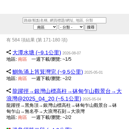
搜尋
有 584 項結果 (第 171-180 項)
大潭水塘 (~9.1公里)
2026-08-07
地區:
南
區
一週下載/瀏覽: ~1/5
鰂魚涌上筲箕灣完 (~9.5公里)
2025-05-01
地區:
南
區
一週下載/瀏覽: ~2/2
龍躍徑→銀灣山標高柱→砵甸乍山觀景台→大
浪灣@2025_04_20 (~5.1公里)
2025-05-04
龍躍徑→黑角頂→銀灣山標高柱→砵甸乍山觀景台→砵
甸乍山→無名亭→大浪灣石刻→大浪灣
地區:
南
區
一週下載/瀏覽: ~2/2