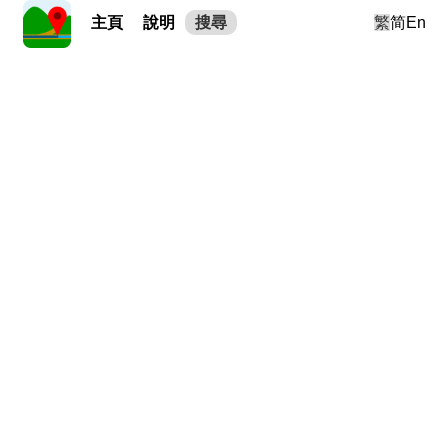
主頁
說明
搜尋
繁
简
En