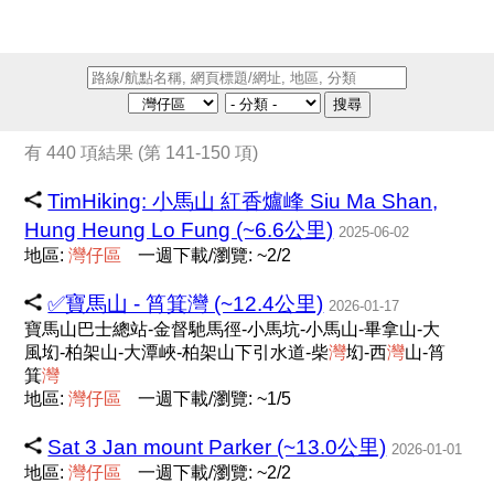
搜尋
有 440 項結果 (第 141-150 項)
TimHiking: 小馬山 紅香爐峰 Siu Ma Shan,
Hung Heung Lo Fung (~6.6公里)
2025-06-02
地區:
灣
仔
區
一週下載/瀏覽: ~2/2
✅寶馬山 - 筲箕灣 (~12.4公里)
2026-01-17
寶馬山巴士總站-金督馳馬徑-小馬坑-小馬山-畢拿山-大
風㘭-柏架山-大潭峽-柏架山下引水道-柴
灣
㘭-西
灣
山-筲
箕
灣
地區:
灣
仔
區
一週下載/瀏覽: ~1/5
Sat 3 Jan mount Parker (~13.0公里)
2026-01-01
地區:
灣
仔
區
一週下載/瀏覽: ~2/2