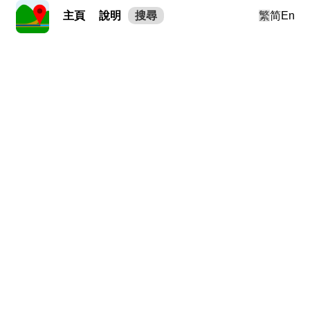
主頁
說明
搜尋
繁
简
En