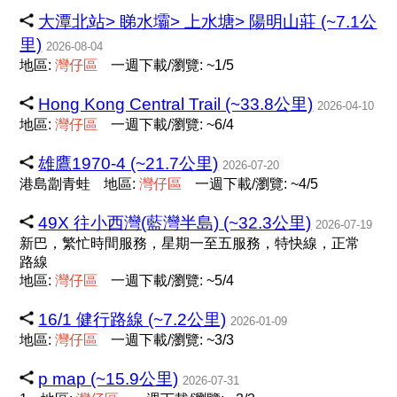
大潭北站> 睇水壩> 上水塘> 陽明山莊 (~7.1公
里)
2026-08-04
地區:
灣
仔
區
一週下載/瀏覽: ~1/5
Hong Kong Central Trail (~33.8公里)
2026-04-10
地區:
灣
仔
區
一週下載/瀏覽: ~6/4
雄鷹1970-4 (~21.7公里)
2026-07-20
港島劏青蛙
地區:
灣
仔
區
一週下載/瀏覽: ~4/5
49X 往小西灣(藍灣半島) (~32.3公里)
2026-07-19
新巴，繁忙時間服務，星期一至五服務，特快線，正常
路線
地區:
灣
仔
區
一週下載/瀏覽: ~5/4
16/1 健行路線 (~7.2公里)
2026-01-09
地區:
灣
仔
區
一週下載/瀏覽: ~3/3
p map (~15.9公里)
2026-07-31