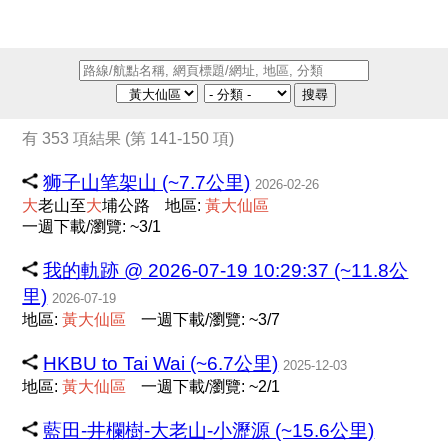
搜尋
有 353 項結果 (第 141-150 項)
狮子山笔架山 (~7.7公里)
2026-02-26
大
老山至
大
埔公路
地區:
黃
大
仙
區
一週下載/瀏覽: ~3/1
我的軌跡 @ 2026-07-19 10:29:37 (~11.8公
里)
2026-07-19
地區:
黃
大
仙
區
一週下載/瀏覽: ~3/7
HKBU to Tai Wai (~6.7公里)
2025-12-03
地區:
黃
大
仙
區
一週下載/瀏覽: ~2/1
藍田-井欄樹-大老山-小瀝源 (~15.6公里)