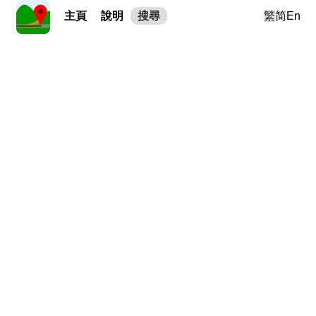
主頁
說明
搜尋
繁
简
En