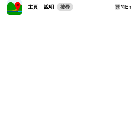
主頁
說明
搜尋
繁
简
En