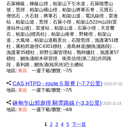
石屎梯級，梯級山徑，柏架山下引水道，石屎噴漿山
坡，荒徑，柏架山橫山徑，柏架山將軍石脊，元寶石，
僧侶石，大石鼓，將軍石，柏架山道，電訊線徑，雷達
站，柏架山道，荒徑，石屎小徑，柏架山522m山頭(雷
達站外山坡)，雷達站，柏架山道，石屎小徑，天音響
石，柏架山(標高柱)，柏架山南脊，野豬徑，柏架山
道，大風坳，柏架山道觀景台，石階荒徑，漁護署51標
柱，康柏郊遊徑C4301標柱，港島林道(鰂魚涌路段)，
漁護署35標柱，郊野公園管理站，戰時爐灶，漁護署57
標柱，鰂魚涌樹木研習徑、衛奕信徑(第二段)共同路
段，基利路，鰂魚涌(祐民街)巴士總站
地區:
東
區
一週下載/瀏覽: ~7/5
CAS HTPD - route 5 龍脊 (~7.7公里)
2026-07-02
地區:
東
區
一週下載/瀏覽: ~7/5
砵甸乍山郊遊徑 騎雲路線 (~3.3公里)
2025-11-14
地區:
東
區
一週下載/瀏覽: ~4/9
1
2
3
4
5
下一頁