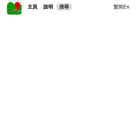
主頁
說明
搜尋
繁
简
En