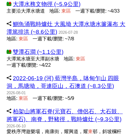
大潭水務文物徑 (~5.9公里)
主要沿大潭水塘道
地區:
東
區
一週下載/瀏覽: ~4/33
鰂魚涌戰時爐灶 大風坳 大潭水塘水簾瀑布 大
潭篤排洪 (~8.6公里)
2026-07-28
地區:
東
區
一週下載/瀏覽: ~7/8
雙潭石澗 (~1.1公里)
大潭篤水塘至大潭副水塘
地區:
東
區
一週下載/瀏覽: ~4/22
2022-06-19 (河) 藍灣半島，呠甸乍山 四眼
洞，馬塘坳，哥連臣山，石澳道 (~8.3公里)
2026-08-01
地區:
東
區
一週下載/瀏覽: ~5/9
柏架山將軍石脊(元寶石、僧侶石、大石鼓、
將軍石)、南脊，野豬徑，戰時爐灶 (~9.3公里)
2026-06-10
愛秩序灣遊樂場，南康街，耀興道，耀
東
邨，斜坡欄杆