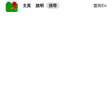
主頁
說明
搜尋
繁
简
En