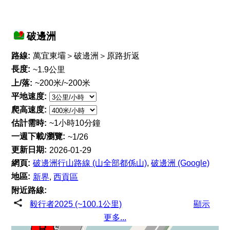
破邊洲
路線:
萬宜東壩＞破邊洲＞原路折返
長度:
~1.9公里
上/落:
~200米/~200米
平地速度:
爬高速度:
估計需時:
~1小時10分鐘
一週下載/瀏覽:
~1/26
更新日期:
2026-01-29
網頁:
破邊洲行山路線 (山全部都係山)
,
破邊洲 (Google)
地區:
新界
,
西貢區
附近路線:
毅行者2025 (~100.1公里)
顯示
更多...