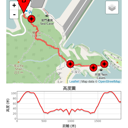
+
-
Leaflet
| Map data ©
OpenStreetMap