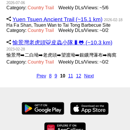
2026-07-06
Category:
Country
Trail
Weekly DLs/Views: ~5/6
Yuen Tsuen Ancient Trail (~15.1 km)
2026-02-18
Ha Fa Shan, Tsuen Wan to Tai Tong Barbecue Site
Category:
Country
Trail
Weekly DLs/Views: ~0/2
愉景灣老虎頭🐯皮蟲小隊🐛🐸 (~10.3 km)
2023-02-28
愉景灣➡️二白坳➡️老虎頭➡️望渡坳➡️銀鑛灣瀑布➡️梅窩
Category:
Country
Trail
Weekly DLs/Views: ~0/2
Prev
8
9
10
11
12
Next