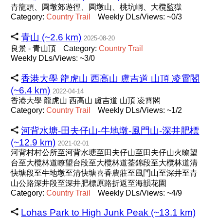
青龍頭、圓墩郊遊徑、圓墩山、桃坑峒、大欖監獄
Category:
Country
Trail
Weekly DLs/Views: ~0/3
青山 (~2.6 km)
2025-08-20
良景 - 青山頂
Category:
Country
Trail
Weekly DLs/Views: ~3/0
香港大學 龍虎山 西高山 盧吉道 山頂 凌霄閣
(~6.4 km)
2022-04-14
香港大學 龍虎山 西高山 盧吉道 山頂 凌霄閣
Category:
Country
Trail
Weekly DLs/Views: ~1/2
河背水塘-田夫仔山-牛地墩-風門山-深井肥標
(~12.9 km)
2021-02-01
河背村村公所至河背水塘至田夫仔山至田夫仔山火瞭望
台至大欖林道瞭望台段至大欖林道荃錦段至大欖林道清
快塘段至牛地墩至清快塘喜香農莊至風門山至深井至青
山公路深井段至深井肥標原路折返至海韻花園
Category:
Country
Trail
Weekly DLs/Views: ~4/9
Lohas Park to High Junk Peak (~13.1 km)