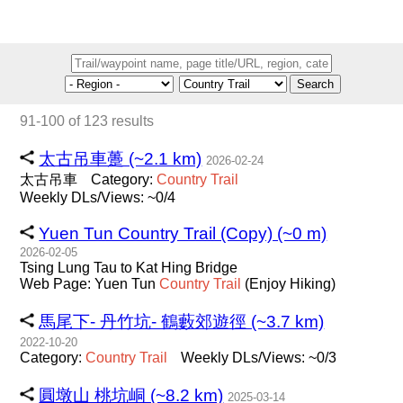
Search
91-100 of 123 results
太古吊車躉 (~2.1 km)
2026-02-24
太古吊車
Category:
Country
Trail
Weekly DLs/Views: ~0/4
Yuen Tun Country Trail (Copy) (~0 m)
2026-02-05
Tsing Lung Tau to Kat Hing Bridge
Web Page: Yuen Tun
Country
Trail
(Enjoy Hiking)
馬尾下- 丹竹坑- 鶴藪郊遊徑 (~3.7 km)
2022-10-20
Category:
Country
Trail
Weekly DLs/Views: ~0/3
圓墩山 桃坑峒 (~8.2 km)
2025-03-14