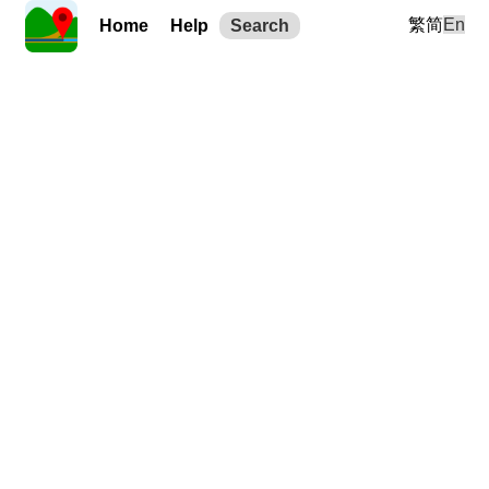
繁
简
En
Home
Help
Search