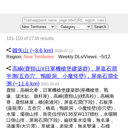
Search
101-110 of 2738 results
鐵矢山 (~3.6 km)
2026-07-12
Region:
New
Territories
Weekly DLs/Views: ~5/12
高峒(鹿頸山)(日軍機槍堡建築群)，屏嘉石澗
半溯(五壺穴、鴨眼洞、小魔怪壁)，屏南石澗全
溯 (~11.6 km)
2021-03-03
鹿頸，高峒北脊，日軍機槍堡建築群(座機槍堡、戰
壕、儲水缸、旗杆座)，高峒(鹿頸山)(標高柱)，高峒南
脊，鹿頸林屋，橋(南涌河)，屏嘉石澗(下段)，石板潭
(嘉龍潭)，五壺穴，橋底，鴨眼洞，小魔怪壁(壺穴壁)，
水壩，壩側山徑，衛奕信俓W136至W137標柱，水壩閘
口側山徑，屏南石澗(下段)，齒狀集水堤堰，無名瀑，
清簾潭(大穴潭)，草裙瀑，老龍潭，無名雙瀑，石棧