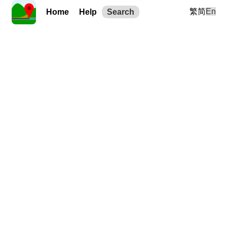
繁
简
En
Home
Help
Search