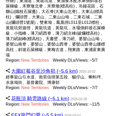
停辦)，東涌道，黃龍坑道，東涌食水配水庫側斜坡石
屎梯級，禾寮墩北脊，禾寮墩(標高柱)，吊鐘花區，石
獅山(鐵枝石屎躉)，大石脊(大東山北脊)，大東山(標高
柱)，爛頭營，大東山、二東山山坳，二東石城，二東
山(爛頭營1號屋)，雙東坳，鳳凰徑L011至L012標柱，
黃龍坑郊遊徑，黃龍坑道，黃龍坑，水壩側斜坡石屎梯
級，小指峰，薄刀屻西脊，薄刀屻主峰(破爛標高柱)，
薄刀屻副峰(標高柱)，天書壁，薄刀屻、婆髻山山坳，
婆髻山南脊，婆髻山，婆髻山西脊，婆髻山西脊山腰標
高柱，斜坡石屎梯級，東梅古道，翔東路，東涌富東廣
場
Region:
New
Territories
Weekly DLs/Views: ~5/7
大圍紅莓谷至沙角邨 (~5.6 km)
2025-10-02
經畢架山引水道、衛奕信徑第五段、貓仔山、蝌蚪坪、
水泉坳街、基督書院、博康邨
Region:
New
Territories
Weekly DLs/Views: ~7/7
花瓶頂 騎雲路線 (~5.1 km)
2026-02-28
Region:
New
Territories
Weekly DLs/Views: ~11/5
EFX龍門幻愛 (~5.5 km)
2026-03-07