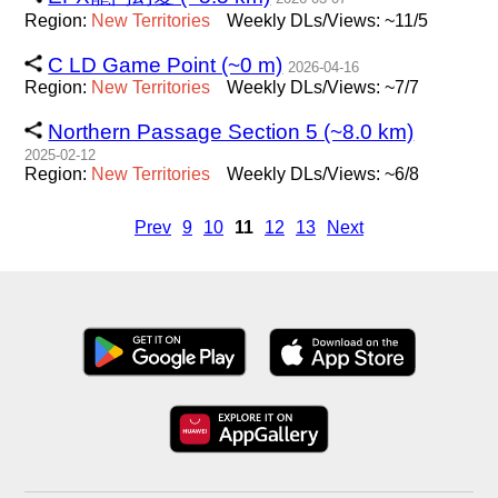
Region:
New
Territories
Weekly DLs/Views: ~11/5
C LD Game Point (~0 m)
2026-04-16
Region:
New
Territories
Weekly DLs/Views: ~7/7
Northern Passage Section 5 (~8.0 km)
2025-02-12
Region:
New
Territories
Weekly DLs/Views: ~6/8
Prev
9
10
11
12
13
Next