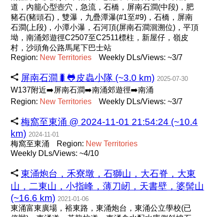
道，內籠心型壺穴，急流，石橋，屏南石澗(中段)，肥
豬石(豬頭石)，雙瀑，九疊潭瀑(#1至#9)，石橋，屏南
石澗(上段)，小潭小瀑，石河頂(屏南石澗洄溯位)，平頂
坳，南涌郊遊徑C2507至C2511標柱，新屋仔，嶺皮
村，沙頭角公路馬尾下巴士站
Region:
New
Territories
Weekly DLs/Views: ~3/7
屏南石澗🐛🐸皮蟲小隊 (~3.0 km)
2025-07-30
W137附近➡️屏南石澗➡️南涌郊遊徑➡️南涌
Region:
New
Territories
Weekly DLs/Views: ~3/7
梅窩至東涌 @ 2024-11-01 21:54:24 (~10.4
km)
2024-11-01
梅窩至東涌
Region:
New
Territories
Weekly DLs/Views: ~4/10
東涌炮台，禾寮墩，石獅山，大石脊，大東
山，二東山，小指峰，薄刀屻，天書壁，婆髻山
(~16.6 km)
2021-01-06
東涌富東廣場，裕東路，東涌炮台，東涌公立學校(已