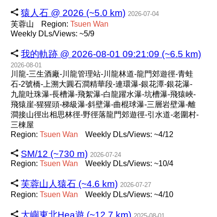
猿人石 @ 2026 (~5.0 km)
2026-07-04
芙蓉山
Region:
Tsuen
Wan
Weekly DLs/Views: ~5/9
我的軌跡 @ 2026-08-01 09:21:09 (~6.5 km)
2026-08-01
川龍-三生酒廠-川龍管理站-川龍林道-龍門郊遊徑-青蛙
石-2號橋-上溯大圓石澗精華段-連環瀑-銀花潭-銀花瀑-
九龍吐珠瀑-長槽瀑-飛絮瀑-白龍躍水瀑-坑槽瀑-飛猿峽-
飛猿崖-猩猩頭-梯級瀑-斜壁瀑-曲棍球瀑-三層岩壁瀑-離
澗接山徑出相思林徑-野徑落龍門郊遊徑-引水道-老圍村-
三棟屋
Region:
Tsuen
Wan
Weekly DLs/Views: ~4/12
SM/12 (~730 m)
2026-07-24
Region:
Tsuen
Wan
Weekly DLs/Views: ~10/4
芙蓉山人猿石 (~4.6 km)
2026-07-27
Region:
Tsuen
Wan
Weekly DLs/Views: ~4/10
大嶼東北Hea遊 (~12.7 km)
2025-08-01