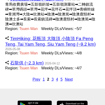
青馬收費廣場➡五鼓嶺斜坡➡五鼓嶺測量站➡二轉鎮流
碑➡草灣碼頭➡草灣➡花坪➡花坪石➡花坪頂➡青嶼幹線
➡青洲灣➡大陰➡欣澳站➡陰澳➡陰澳篤➡陰澳鹿頸村➡
陰澳士多➡長索➡長索鎮流碑➡陰澳鹿頸村➡陰澳篤➡陰
澳➡欣澳站
Region:
Tsuen
Wan
Weekly DLs/Views: ~5/7
TimHiking: 花瓶頂 大陰頂 小陰頂 Fa Peng
Teng, Tai Yam Teng, Siu Yam Teng (~9.2 km)
2026-05-08
Region:
Tsuen
Wan
Weekly DLs/Views: ~4/8
石龍供 (~2.3 km)
2026-04-12
Region:
Tsuen
Wan
Weekly DLs/Views: ~4/7
Prev
1
2
3
4
5
Next