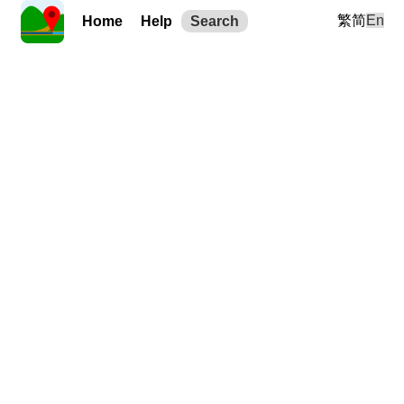
繁
简
En
Home
Help
Search