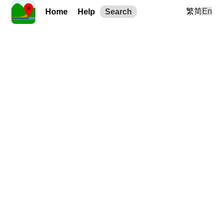
繁
简
En
Home
Help
Search