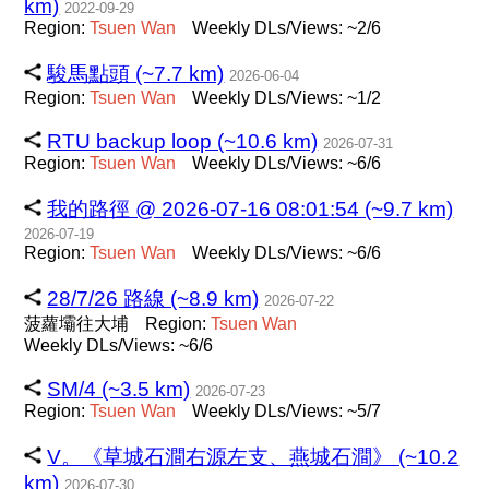
km)
2022-09-29
Region:
Tsuen
Wan
Weekly DLs/Views: ~2/6
駿馬點頭 (~7.7 km)
2026-06-04
Region:
Tsuen
Wan
Weekly DLs/Views: ~1/2
RTU backup loop (~10.6 km)
2026-07-31
Region:
Tsuen
Wan
Weekly DLs/Views: ~6/6
我的路徑 @ 2026-07-16 08:01:54 (~9.7 km)
2026-07-19
Region:
Tsuen
Wan
Weekly DLs/Views: ~6/6
28/7/26 路線 (~8.9 km)
2026-07-22
菠蘿壩往大埔
Region:
Tsuen
Wan
Weekly DLs/Views: ~6/6
SM/4 (~3.5 km)
2026-07-23
Region:
Tsuen
Wan
Weekly DLs/Views: ~5/7
V。《草城石澗右源左支、燕城石澗》 (~10.2
km)
2026-07-30