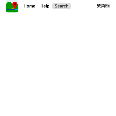
繁
简
En
Home
Help
Search