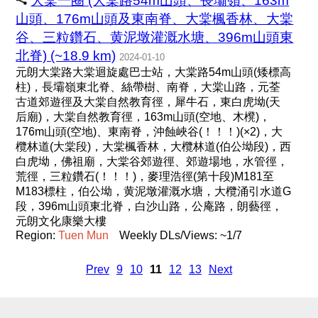
大棠一圈 (大棠路54m山頭、長壩嶺、163m
山頭、176m山頭及東南脊、大棠楓香林、大棠
谷、三粒鑽石、黄泥墩灌溉水塘、396m山頭東
北脊) (~18.9 km)
2024-01-10
元朗大棠路大棠迴旋處巴士站，大棠路54m山頭(矮標高
柱)，長壩嶺東北脊、絲帶樹、南脊，大棠山路，元荃
古道郊遊徑及大棠自然教育徑，犀牛石，東白虎坳(天
后廟)，大棠自然教育徑，163m山頭(空地、木櫈)，
176m山頭(空地)、東南脊，沖蝕峽谷(！！！)(×2)，大
欖林道(大棠段)，大棠楓香林，大欖林道(伯公坳段)，西
白虎坳，佛祖廟，大棠谷郊遊徑、郊遊場地，水管徑，
荒徑，三粒鑽石(！！！)，麥理浩徑(第十段)M181至
M183標柱，伯公坳，黄泥墩灌溉水塘，大欖涌引水道G
段，396m山頭東北脊，白沙山路，公庵路，朗藝徑，
元朗文化康樂大樓
Region:
Tuen
Mun
Weekly DLs/Views: ~1/7
Prev
9
10
11
12
13
Next