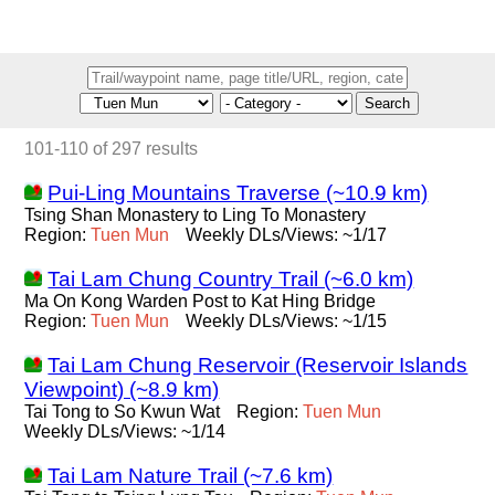
Search
101-110 of 297 results
Pui-Ling Mountains Traverse (~10.9 km)
Tsing Shan Monastery to Ling To Monastery
Region:
Tuen
Mun
Weekly DLs/Views: ~1/17
Tai Lam Chung Country Trail (~6.0 km)
Ma On Kong Warden Post to Kat Hing Bridge
Region:
Tuen
Mun
Weekly DLs/Views: ~1/15
Tai Lam Chung Reservoir (Reservoir Islands
Viewpoint) (~8.9 km)
Tai Tong to So Kwun Wat
Region:
Tuen
Mun
Weekly DLs/Views: ~1/14
Tai Lam Nature Trail (~7.6 km)