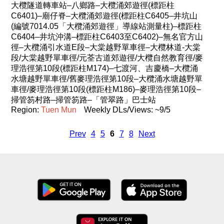
大欖隧道轉車站–八鄉路–大欖涌郊遊徑(標距柱
C6401)–廟仔脊–大欖涌郊遊徑(標距柱C6405–井坑山
(編號7014.05「大欖涌郊遊徑」導線站測量柱)–標距柱
C6404–井坑沖溝–標距柱C6403至C6402)–無名官方山
徑–大欖涌引水道E段–大棠越野單車徑–大欖林道-大棠
段/大棠越野單車徑/元荃古道郊遊徑/大欖自然教育徑/麥
理浩徑第10段(標距柱M174)–七渡河、吉慶橋–大欖涌
水塘越野單車徑/舊麥理浩徑第10段–大欖涌水塘越野單
車徑/麥理浩徑第10段(標距柱M186)–麥理浩徑第10段–
掃管笏村路–掃管笏路–「管翠路」巴士站
Region:
Tuen
Mun
Weekly DLs/Views: ~9/5
Prev
4
5
6
7
8
Next