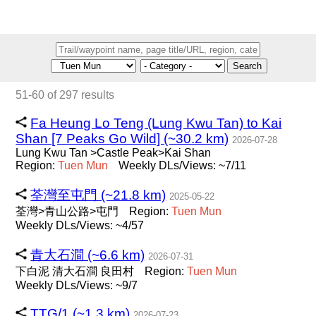
Search
51-60 of 297 results
Fa Heung Lo Teng (Lung Kwu Tan) to Kai
Shan [7 Peaks Go Wild] (~30.2 km)
2026-07-28
Lung Kwu Tan >Castle Peak>Kai Shan
Region:
Tuen
Mun
Weekly DLs/Views: ~7/11
荃灣至屯門 (~21.8 km)
2025-05-22
荃灣>青山公路>屯門
Region:
Tuen
Mun
Weekly DLs/Views: ~4/57
青大石澗 (~6.6 km)
2026-07-31
下白泥 清大石澗 良田村
Region:
Tuen
Mun
Weekly DLs/Views: ~9/7
TTG/1 (~1.3 km)
2026-07-23