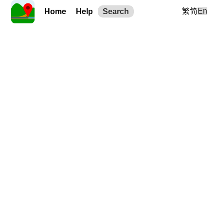
繁
简
En
Home
Help
Search