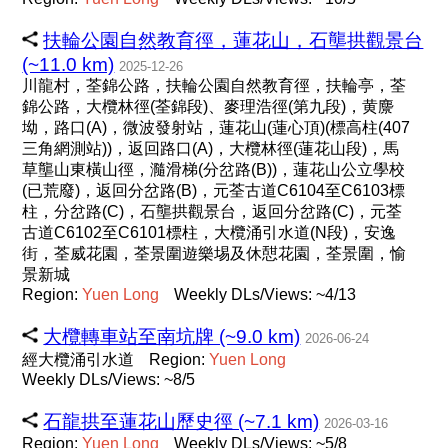
扶輪公園自然教育徑，蓮花山，石壟拱觀景台
(~11.0 km)
2025-12-26
川龍村，荃錦公路，扶輪公園自然教育徑，扶輪亭，荃
錦公路，大欖林徑(荃錦段)、麥理浩徑(第九段)，黄麖
坳，路口(A)，微波發射站，蓮花山(蓮心頂)(標高柱(407
三角網測站))，返回路口(A)，大欖林徑(蓮花山段)，馬
草壟山東橫山徑，瀡滑梯(分岔路(B))，蓮花山公立學校
(已荒廢)，返回分岔路(B)，元荃古道C6104至C6103標
柱，分岔路(C)，石壟拱觀景台，返回分岔路(C)，元荃
古道C6102至C6101標柱，大欖涌引水道(N段)，安逸
街，荃威花園，荃景圍遊樂埸及休憇花園，荃景圍，愉
景新城
Region:
Yuen
Long
Weekly DLs/Views: ~4/13
大欖轉車站至南坑牌 (~9.0 km)
2026-06-24
經大欖涌引水道
Region:
Yuen
Long
Weekly DLs/Views: ~8/5
石龍拱至蓮花山歷史徑 (~7.1 km)
2026-03-16
Region:
Yuen
Long
Weekly DLs/Views: ~5/8