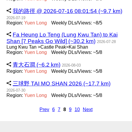
我的路徑 @ 2026-07-16 08:01:54 (~9.7 km)
2026-07-19
Region:
Yuen
Long
Weekly DLs/Views: ~8/5
Fa Heung Lo Teng (Lung Kwu Tan) to Kai
Shan [7 Peaks Go Wild] (~30.2 km)
2026-07-28
Lung Kwu Tan >Castle Peak>Kai Shan
Region:
Yuen
Long
Weekly DLs/Views: ~5/8
青大石澗 (~6.2 km)
2026-08-03
Region:
Yuen
Long
Weekly DLs/Views: ~5/8
三球野 TAI MO SHAN 2026 (~17.7 km)
2026-07-30
Region:
Yuen
Long
Weekly DLs/Views: ~5/8
Prev
6
7
8
9
10
Next