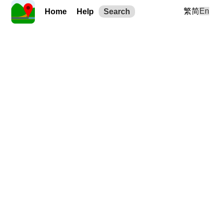
繁
简
En
Home
Help
Search