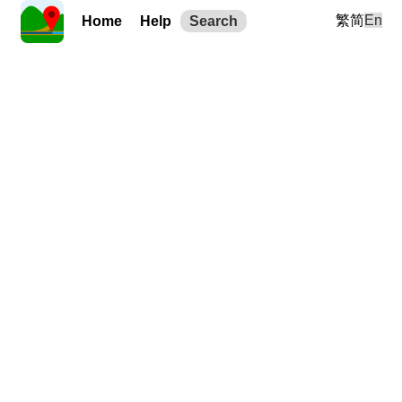
繁
简
En
Home
Help
Search