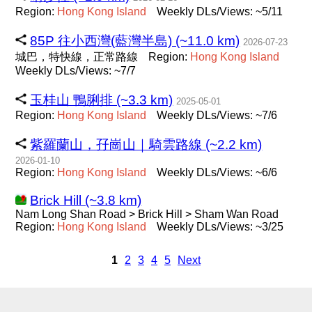
Region:
Hong
Kong
Island
Weekly DLs/Views: ~5/11
85P 往小西灣(藍灣半島) (~11.0 km)
2026-07-23
城巴，特快線，正常路線
Region:
Hong
Kong
Island
Weekly DLs/Views: ~7/7
玉桂山 鴨脷排 (~3.3 km)
2025-05-01
Region:
Hong
Kong
Island
Weekly DLs/Views: ~7/6
紫羅蘭山，孖崗山｜騎雲路線 (~2.2 km)
2026-01-10
Region:
Hong
Kong
Island
Weekly DLs/Views: ~6/6
Brick Hill (~3.8 km)
Nam Long Shan Road > Brick Hill > Sham Wan Road
Region:
Hong
Kong
Island
Weekly DLs/Views: ~3/25
1
2
3
4
5
Next