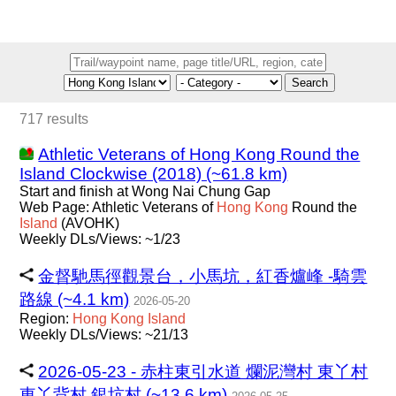
Search
717 results
Athletic Veterans of Hong Kong Round the
Island Clockwise (2018) (~61.8 km)
Start and finish at Wong Nai Chung Gap
Web Page: Athletic Veterans of
Hong
Kong
Round the
Island
(AVOHK)
Weekly DLs/Views: ~1/23
金督馳馬徑觀景台，小馬坑，紅香爐峰 -騎雲
路線 (~4.1 km)
2026-05-20
Region:
Hong
Kong
Island
Weekly DLs/Views: ~21/13
2026-05-23 - 赤柱東引水道 爛泥灣村 東丫村
東丫背村 銀坑村 (~13.6 km)