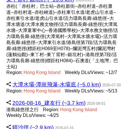
2026-05-25
赤柱(「赤柱村」巴士站–赤柱新街–赤柱村道–赤柱灘
道–赤柱村道–赤柱峽道)–赤柱東引水道/老虎山引水道–
赤柱東引水道/老虎山引水道/活力環島長廊-綠悠徑–大
潭水塘道/大潭水務文物徑/活力環島長廊-綠悠徑(大潭篤
水塘–大潭童軍中心–香港國際學校)–大潭水務文物徑/活
力環島長廊-綠悠徑(大潭篤村–大潭篤水塘水壩)–活力環
島長廊-綠悠徑–大潭東引水道/港島徑第7段/活力環島長
廊-綠悠徑(標距柱H069至H078)–爛泥灣五村(爛泥灣村
(蓮鶴仙觀)–東丫村–東丫背村–銀坑村)–港島徑第7段/活
力環島長廊-綠悠徑(標距柱H084)–石澳道(「土地灣」巴
士站)
Region:
Hong
Kong
Island
Weekly DLs/Views: ~12/7
大潭水壩-潭崗飛瀑-水壩底 (~5.0 km)
2026-07-30
Region:
Hong
Kong
Island
Weekly DLs/Views: ~5/13
2026-08-16_建友行 (~3.7 km)
2026-08-01
港島綠悠徑之行
Region:
Hong
Kong
Island
Weekly DLs/Views: ~4/25
晴沙徑 (~2.9 km)
2026-02-16