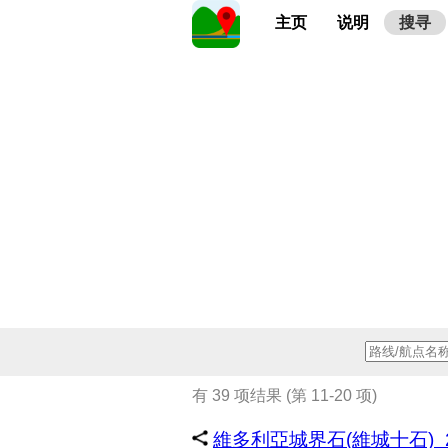
主页
说明
搜寻
有 39 项结果 (第 11-20 项)
維多利亞城界石(維城十石)_20