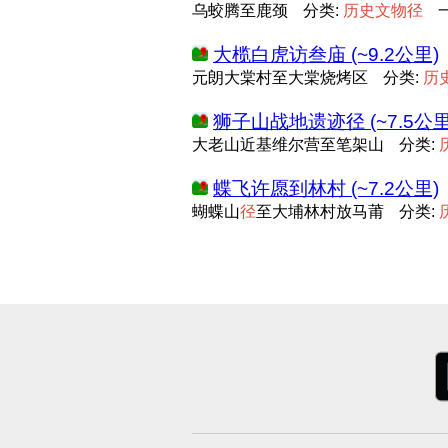
乌蛟腾至鹿颈
分类:
历
史
文
物
径
大榄白虎访叁庙 (~9.2公里)
元朗大棠村至大棠烧烤区
分类:
历
狮子山战地遗迹径 (~7.5公里
大老山近基维尔营至笔架山
分类:
蝶飞许愿到林村 (~7.2公里)
蝴蝶山
径
至大埔林村放马莆
分类: