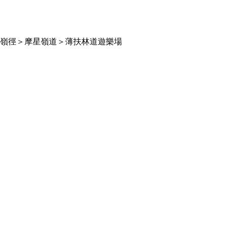
嶺徑＞摩星嶺道＞薄扶林道遊樂場