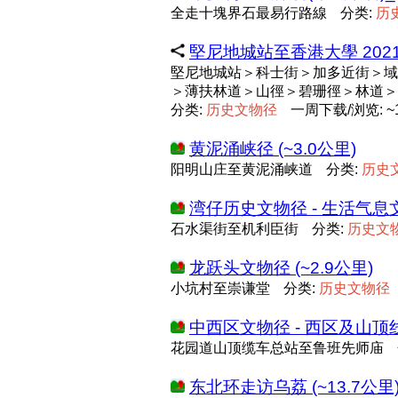
全走十塊界石最易行路線
分类:
历
堅尼地城站至香港大學 2021-09-
堅尼地城站＞科士街＞加多近街＞域
＞薄扶林道＞山徑＞碧珊徑＞林道＞
分类:
历
史
文
物
径
一周下载/浏览: ~1
黄泥涌峡径 (~3.0公里)
阳明山庄至黄泥涌峡道
分类:
历
史
湾仔历史文物径 - 生活气息文物
石水渠街至机利臣街
分类:
历
史
文
龙跃头文物径 (~2.9公里)
小坑村至崇谦堂
分类:
历
史
文
物
径
中西区文物径 - 西区及山顶线 
花园道山顶缆车总站至鲁班先师庙
东北环走访乌荔 (~13.7公里