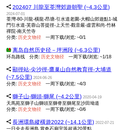
202407 川龍至荃灣郊遊朝聖 (~4.3公里)
2024-07-01
荃灣-80-川龍-橫龍-昂塘-引水道老圍-大帽山郊遊點1-城
門引水道-芙蓉山菩提徑-上天竺-觀音嚴-虛雲和尚-竹林
禪院-南天竺寺
分类:
历
史
文
物
径
一周下载/浏览: ~0/1
离岛自然历史径－坪洲段 (~6.3公里)
环岛路线
分类:
历
史
文
物
径
一周下载/浏览: ~1/18
顯徑站-尖沙徑-鷹巢山自然教育徑-大埔道
(~7.5公里)
2024-06-26
分类:
历
史
文
物
径
一周下载/浏览: ~4/3
獅子山-獅頭-獅尾 (~4.2公里)
2020-04-19
天馬苑至獅子山獅頭至獅脊至獅尾至沙田坳道
分类:
历
史
文
物
径
一周下载/浏览: ~0/6
長洲環島縱橫遊2022 (~14.1公里)
2022-07-21
一日全走長洲島 賞奇石廟宇等超過20景點