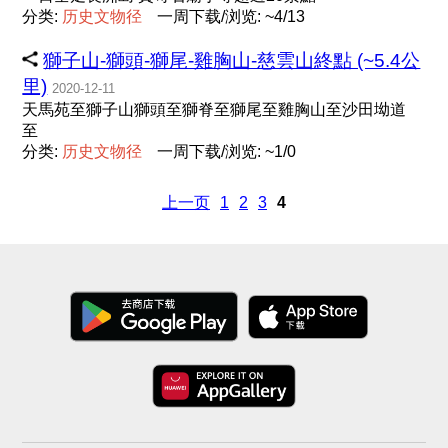
分类:
历
史
文
物
径
一周下载/浏览: ~4/13
獅子山-獅頭-獅尾-雞胸山-慈雲山終點 (~5.4公
里)
2020-12-11
天馬苑至獅子山獅頭至獅脊至獅尾至雞胸山至沙田坳道
至
分类:
历
史
文
物
径
一周下载/浏览: ~1/0
上一页
1
2
3
4