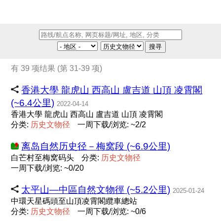
搜寻
有 39 项结果 (第 31-39 项)
香港大學 龍虎山 西高山 盧吉道 山頂 凌霄閣
(~6.4公里)
2022-04-14
香港大學 龍虎山 西高山 盧吉道 山頂 凌霄閣
分类:
历
史
文
物
径
一周下载/浏览: ~2/2
离岛自然历史径－梅窝段 (~6.9公里)
白芒村至梅窝码头
分类:
历
史
文
物
径
一周下载/浏览: ~0/20
太平山—中區自然文物徑 (~5.2公里)
2025-01-24
中環天星碼頭至山頂凌霄閣纜車總站
分类:
历
史
文
物
径
一周下载/浏览: ~0/6