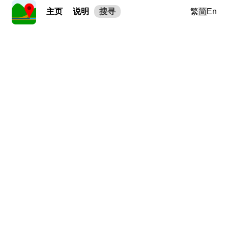
主页
说明
搜寻
繁
简
En