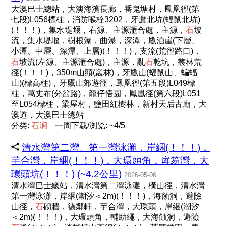
大澳巴士總站，大澳海濱長廊，番鬼塘村，鳳凰徑(第
七段)L056標柱，消防喉栓3202，牙鷹北坑(蝠鼠北坑)
(！！！)，集水堤堰，右源、主源滙合處，主源，
石
坡
流，集水堤堰，樹根瀑，曲瀑，深潭，鷹泊崖(下層、
小潭、中層、深潭、上層)(！！！)，支流(荒徑路口)，
石
坡流(左源、主源滙合處)，主源，亂
石
乾坑，叢林荒
徑(！！！)，350m山頭(叢林)，牙鷹山(蝠鼠山、蝙蝠
山)(標高柱)，牙鷹山郊遊徑，鳳凰徑(第五段)L049標
柱，萬丈布(分岔路)，龍仔悟園，鳳凰徑(第六段)L051
至L054標柱，梁屋村，鹽田紅樹林，新村天后古廟，大
澳道，大澳巴士總站
分类:
石
涧
一周下载/浏览: ~4/5
清水灣第二灣、第一灣泳灘，岸綑(！！！)，
芋合灣，岸綑(！！！)，大環頭角，戽笏灣，大
環頭坑(！！！) (~4.2公里)
2026-05-06
清水灣巴士總站，清水灣第二灣泳灘，橫山徑，清水灣
第一灣泳灘，岸綑(潮汐＜2m)(！！！)，海蝕洞，避險
山徑，
石
砌牆，德鄰軒，芋合灣，大環頭，岸綑(潮汐
＜2m)(！！！)，大環頭角，輔助繩，大海蝕洞，避險