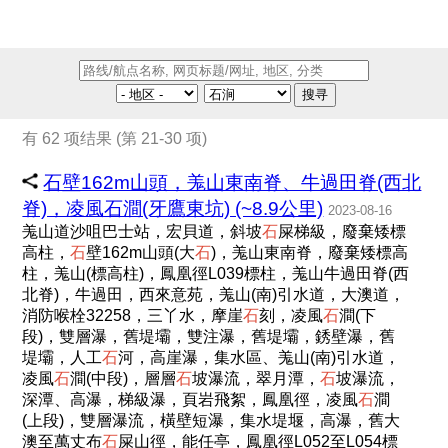
搜寻
有 62 项结果 (第 21-30 项)
石壁162m山頭，羗山東南脊、牛過田脊(西北
脊)，凌風石澗(牙鷹東坑) (~8.9公里)
2023-08-16
羗山道沙咀巴士站，宏貝道，斜坡
石
屎梯級，廢棄矮標
高柱，
石
壁162m山頭(大
石
)，羗山東南脊，廢棄矮標高
柱，羗山(標高柱)，鳳凰徑L039標柱，羗山牛過田脊(西
北脊)，牛過田，西來意苑，羗山(南)引水道，大澳道，
消防喉栓32258，三丫水，摩崖
石
刻，凌風
石
澗(下
段)，雙層瀑，舊堤壩，雙注瀑，舊堤壩，銹壁瀑，舊
堤壩，人工
石
河，高崖瀑，集水區、羗山(南)引水道，
凌風
石
澗(中段)，層層
石
坡瀑流，翠月潭，
石
坡瀑流，
深潭、高瀑，梯級瀑，頁岩飛絮，鳳凰徑，凌風
石
澗
(上段)，雙層瀑流，橫壁短瀑，集水堤堰，高瀑，舊大
澳至萬丈布
石
屎山徑，能任亭，鳳凰徑L052至L054標