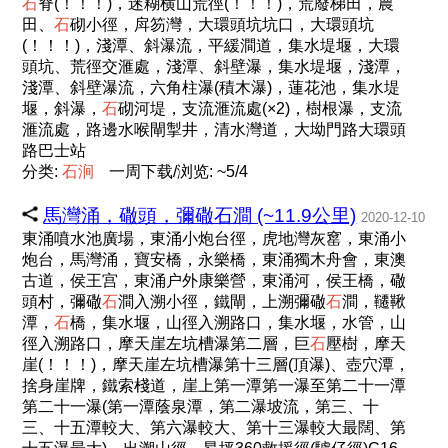
石
脊(！！！)，迷糊横山荒徑(！！！)，荒廢梯田，農
田、
石
砌小徑，戽笏灣，大環頭坑坑口，大環頭坑
(！！！)，淺潭、斜瀑流，平緩澗道，集水堤堰，大環
頭坑、荒徑交滙處，淺潭、斜壁瀑，集水堤堰，淺潭，
淺潭、斜壁瀑流，六角柱瀑(積木瀑)，蓮花池，集水堤
堰，斜瀑，
石
砌河堤，支流滙流處(×2)，樹根瀑，支流
滙流處，路邊水喉閘掣井，清水灣道，大坳門路大環頭
路巴士站
分类:
石
涧
一周下载/浏览: ~5/4
馬灣涌，䃟頭，彌䃟石澗 (~11.9公里)
2020-12-10
東涌噴水池廣場，東涌小炮台徑，虎地灣灰窰，東涌小
炮台，馬灣涌，寶安橋，永樂橋，東涌獨木舟會，東澳
古道，侯王宫，東涌户外康樂營，東涌河，侯王橋，䃟
頭村，彌䃟
石
澗入溯小徑，鐵閘，上溯彌䃟
石
澗，韆鞦
潭，
石
橋，集水堰，山徑入溯路口，集水堰，水管，山
徑入溯路口，摩天崖左坑槽瀑第二層，巨
石
壓樹，摩天
崖(！！！)，摩天崖左坑槽瀑第十三層(頂瀑)、壺穴潭，
捨身崖牌，鐵索棧道，崖上第一潭第一瀑至第二十一潭
第二十一瀑(第一潭蔭泉潭，第二瀑坡流，第三、十
三、十五潭較大、第六瀑較大、第十三瀑較大最闊、第