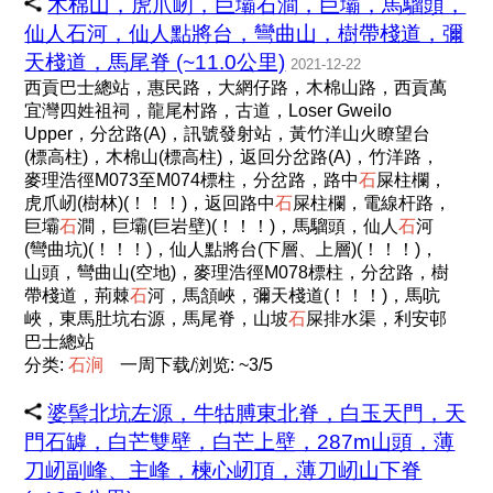
木棉山，虎爪屻，巨壩石澗，巨壩，馬騮頭，
仙人石河，仙人點將台，彎曲山，樹帶棧道，彌
天棧道，馬尾脊 (~11.0公里)
2021-12-22
西貢巴士總站，惠民路，大網仔路，木棉山路，西貢萬
宜灣四姓祖祠，龍尾村路，古道，Loser Gweilo
Upper，分岔路(A)，訊號發射站，黃竹洋山火瞭望台
(標高柱)，木棉山(標高柱)，返回分岔路(A)，竹洋路，
麥理浩徑M073至M074標柱，分岔路，路中
石
屎柱欄，
虎爪屻(樹林)(！！！)，返回路中
石
屎柱欄，電線杆路，
巨壩
石
澗，巨壩(巨岩壁)(！！！)，馬騮頭，仙人
石
河
(彎曲坑)(！！！)，仙人點將台(下層、上層)(！！！)，
山頭，彎曲山(空地)，麥理浩徑M078標柱，分岔路，樹
帶棧道，荊棘
石
河，馬頷峽，彌天棧道(！！！)，馬吭
峽，東馬肚坑右源，馬尾脊，山坡
石
屎排水渠，利安邨
巴士總站
分类:
石
涧
一周下载/浏览: ~3/5
婆髻北坑左源，牛牯膊東北脊，白玉天門，天
門石罅，白芒雙壁，白芒上壁，287m山頭，薄
刀屻副峰、主峰，楝心屻頂，薄刀屻山下脊