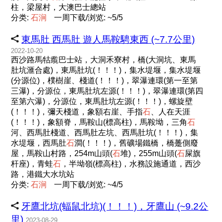
柱，梁屋村，大澳巴士總站
分类:
石
涧
一周下载/浏览: ~5/5
東馬肚 西馬肚 遊人馬鞍騁東西 (~7.7公里)
2022-10-20
西沙路馬牯䌫巴士站，大洞禾寮村，橋(大洞坑、東馬
肚坑滙合處)，東馬肚坑(！！！)，集水堤堰，集水堤堰
(分源位)，樸樹崖、棧道(！！！)，翠瀑連環(第一至第
三瀑)，分源位，東馬肚坑左源(！！！)，翠瀑連環(第四
至第六瀑)，分源位，東馬肚坑左源(！！！)，螺旋壁
(！！！)，彌天棧道，象額右崖、手指
石
、人在天涯
(！！！)，象額脊，馬鞍山(標高柱)，馬鞍坳，三角
石
河、西馬肚棧道、西馬肚左坑、西馬肚坑(！！！)，集
水堤堰，西馬肚
石
澗(！！！)，舊礦場鐵橋，橋躉側廢
屋，馬鞍山村路，254m山頭(
石
堆)，255m山頭(
石
屎旗
杆座)，青蛙
石
，半坳嶺(標高柱)，水務設施通道，西沙
路，港鐵大水坑站
分类:
石
涧
一周下载/浏览: ~4/5
牙鷹北坑(蝠鼠北坑)(！！！)，牙鷹山 (~9.2公
里)
2023-08-29