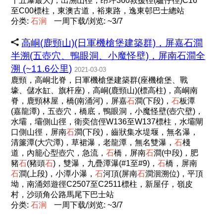
十五瀑最大)，出溯山徑，昂坪360救援徑(驢仔徑)C16
至C00標柱，東澳古道，裕東路，逸東邨巴士總站
分类:
石
涧
一周下载/浏览: ~3/7
高峒(鹿頸山)(日軍機槍堡建築群)，屏嘉石澗
半溯(五壺穴、鴨眼洞、小魔怪壁)，屏南石澗全
溯 (~11.6公里)
2021-03-03
鹿頸，高峒北脊，日軍機槍堡建築群(座機槍堡、戰
壕、儲水缸、旗杆座)，高峒(鹿頸山)(標高柱)，高峒南
脊，鹿頸林屋，橋(南涌河)，屏嘉
石
澗(下段)，
石
板潭
(嘉龍潭)，五壺穴，橋底，鴨眼洞，小魔怪壁(壺穴壁)，
水壩，壩側山徑，衛奕信俓W136至W137標柱，水壩閘
口側山徑，屏南
石
澗(下段)，齒狀集水堤堰，無名瀑，
清簾潭(大穴潭)，草裙瀑，老龍潭，無名雙瀑，
石
棧
道，內籠心型壺穴，急流，
石
橋，屏南
石
澗(中段)，肥
豬
石
(豬頭
石
)，雙瀑，九疊潭瀑(#1至#9)，
石
橋，屏南
石
澗(上段)，小潭小瀑，
石
河頂(屏南
石
澗洄溯位)，平頂
坳，南涌郊遊徑C2507至C2511標柱，新屋仔，嶺皮
村，沙頭角公路馬尾下巴士站
分类:
石
涧
一周下载/浏览: ~3/7