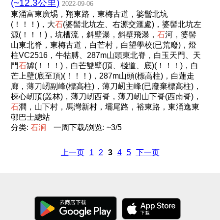
(~12.3公里)
2022-09-06
東涌富東廣埸，翔東路，東梅古道，婆髻北坑
(！！！)，大
石
(婆髻北坑左、右源交滙處)，婆髻北坑左
源(！！！)，坑槽流，斜壁瀑，斜壁飛瀑，
石
河，婆髻
山東北脊，東梅古道，白芒村，白望學校(已荒廢)，燈
柱VC2516，牛牯膊、287m山頭東北脊，白玉天門、天
門
石
罅(！！！)，白芒雙壁(頂、棧道、底)(！！！)，白
芒上壁(底至頂)(！！！)，287m山頭(標高柱)，白蓮走
廊，薄刀屻副峰(標高柱)，薄刀屻主峰(已廢棄標高柱)，
楝心屻頂(叢林)，薄刀屻西脊，薄刀屻山下脊(西南脊)，
石
澗，山下村，馬灣新村，壩尾路，裕東路，東涌逸東
邨巴士總站
分类:
石
涧
一周下载/浏览: ~3/5
上一页
1
2
3
4
5
下一页