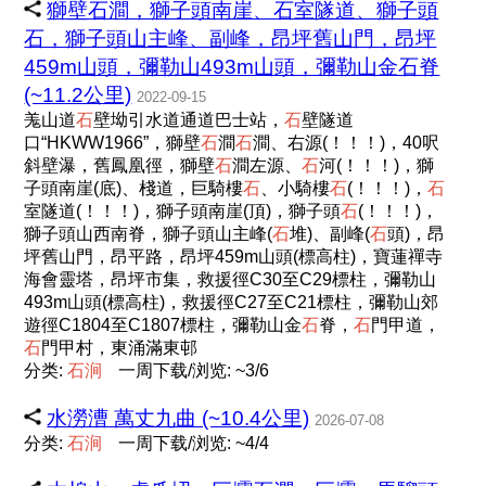
獅壁石澗，獅子頭南崖、石室隧道、獅子頭
石，獅子頭山主峰、副峰，昂坪舊山門，昂坪
459m山頭，彌勒山493m山頭，彌勒山金石脊
(~11.2公里)
2022-09-15
羗山道
石
壁坳引水道通道巴士站，
石
壁隧道
口“HKWW1966”，獅壁
石
澗
石
澗、右源(！！！)，40呎
斜壁瀑，舊鳳凰徑，獅壁
石
澗左源、
石
河(！！！)，獅
子頭南崖(底)、棧道，巨騎樓
石
、小騎樓
石
(！！！)，
石
室隧道(！！！)，獅子頭南崖(頂)，獅子頭
石
(！！！)，
獅子頭山西南脊，獅子頭山主峰(
石
堆)、副峰(
石
頭)，昂
坪舊山門，昂平路，昂坪459m山頭(標高柱)，寶蓮禪寺
海會靈塔，昂坪市集，救援徑C30至C29標柱，彌勒山
493m山頭(標高柱)，救援徑C27至C21標柱，彌勒山郊
遊徑C1804至C1807標柱，彌勒山金
石
脊，
石
門甲道，
石
門甲村，東涌滿東邨
分类:
石
涧
一周下载/浏览: ~3/6
水澇漕 萬丈九曲 (~10.4公里)
2026-07-08
分类:
石
涧
一周下载/浏览: ~4/4