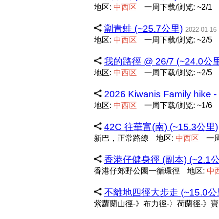
地区:
中
西
区
一周下载/浏览: ~2/1
劏青蛙 (~25.7公里)
2022-01-16
地区:
中
西
区
一周下载/浏览: ~2/5
我的路徑 @ 26/7 (~24.0公
地区:
中
西
区
一周下载/浏览: ~2/5
2026 Kiwanis Family hike 
地区:
中
西
区
一周下载/浏览: ~1/6
42C 往華富(南) (~15.3公里)
新巴，正常路線
地区:
中
西
区
一周
香港仔健身徑 (副本) (~2.1
香港仔郊野公園一循環徑
地区:
中
不離地四徑大步走 (~15.0公
紫蘿蘭山徑-》布力徑-〉荷蘭徑-》