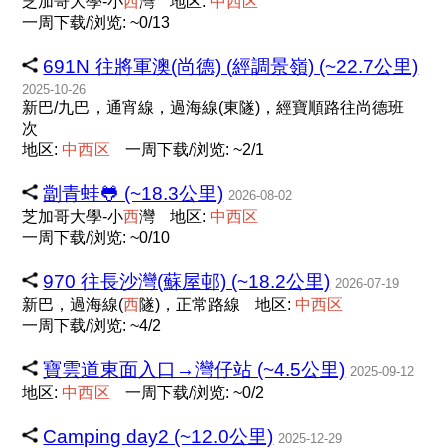
芝加哥大學-小
西
灣
地区:
中
西
区
一周下载/浏览: ~0/13
691N 往將軍澳(尚德) (經調景嶺) (~22.7公里)
2025-10-26
新巴/九巴，通宵線，過海線(東隧)，經寶順路往尚德班
次
地区:
中
西
区
一周下载/浏览: ~2/1
劏青蛙🐸 (~18.3公里)
2026-08-02
芝加哥大學-小
西
灣
地区:
中
西
区
一周下载/浏览: ~0/10
970 往長沙灣(蘇屋邨) (~18.2公里)
2026-07-19
新巴，過海線(
西
隧)，正常路線
地区:
中
西
区
一周下载/浏览: ~4/2
寶雲道東面入口→灣仔站 (~4.5公里)
2025-09-12
地区:
中
西
区
一周下载/浏览: ~0/2
Camping day2 (~12.0公里)
2025-12-29