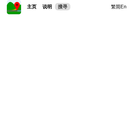
主页
说明
搜寻
繁
简
En