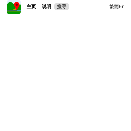
主页
说明
搜寻
繁
简
En