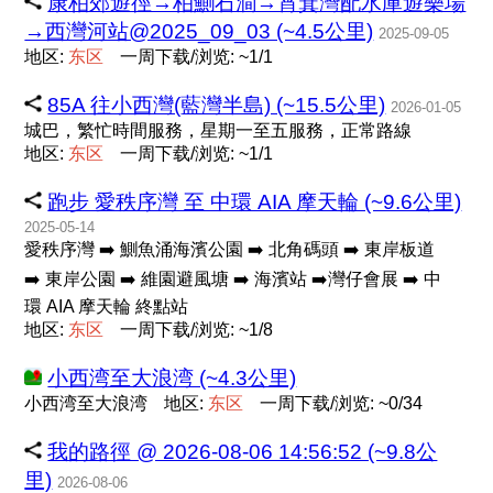
康柏郊遊徑→柏鰂石澗→筲箕灣配水庫遊樂場
→西灣河站@2025_09_03 (~4.5公里)
2025-09-05
地区:
东
区
一周下载/浏览: ~1/1
85A 往小西灣(藍灣半島) (~15.5公里)
2026-01-05
城巴，繁忙時間服務，星期一至五服務，正常路線
地区:
东
区
一周下载/浏览: ~1/1
跑步 愛秩序灣 至 中環 AIA 摩天輪 (~9.6公里)
2025-05-14
愛秩序灣 ➡️ 鰂魚涌海濱公園 ➡️ 北角碼頭 ➡️ 東岸板道
➡️ 東岸公園 ➡️ 維園避風塘 ➡️ 海濱站 ➡️灣仔會展 ➡️ 中
環 AIA 摩天輪 終點站
地区:
东
区
一周下载/浏览: ~1/8
小西湾至大浪湾 (~4.3公里)
小西湾至大浪湾
地区:
东
区
一周下载/浏览: ~0/34
我的路徑 @ 2026-08-06 14:56:52 (~9.8公
里)
2026-08-06