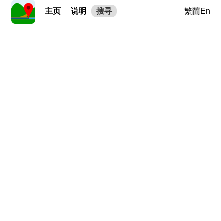
主页
说明
搜寻
繁
简
En