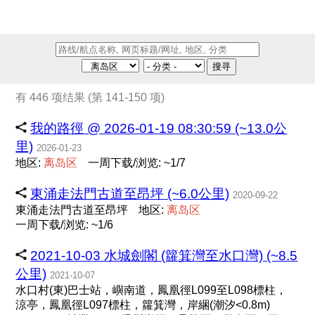
搜寻
有 446 项结果 (第 141-150 项)
我的路徑 @ 2026-01-19 08:30:59 (~13.0公
里)
2026-01-23
地区:
离
岛
区
一周下载/浏览: ~1/7
東涌走法門古道至昂坪 (~6.0公里)
2020-09-22
東涌走法門古道至昂坪
地区:
离
岛
区
一周下载/浏览: ~1/6
2021-10-03 水城劍閣 (籮箕灣至水口灣) (~8.5
公里)
2021-10-07
水口村(東)巴士站，嶼南道，鳳凰徑L099至L098標柱，
涼亭，鳳凰徑L097標柱，籮箕灣，岸綑(潮汐<0.8m)