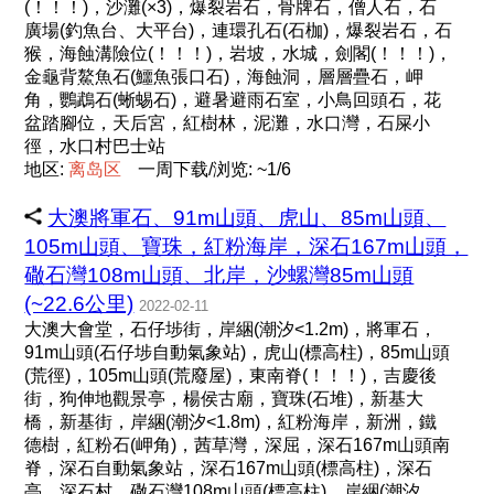
(！！！)，沙灘(×3)，爆裂岩石，骨牌石，僧人石，石
廣場(釣魚台、大平台)，連環孔石(石枷)，爆裂岩石，石
猴，海蝕溝險位(！！！)，岩坡，水城，劍閣(！！！)，
金龜背鰲魚石(鱷魚張口石)，海蝕洞，層層疊石，岬
角，鸚鵡石(蜥蜴石)，避暑避雨石室，小鳥回頭石，花
盆踏腳位，天后宮，紅樹林，泥灘，水口灣，石屎小
徑，水口村巴士站
地区:
离
岛
区
一周下载/浏览: ~1/6
大澳將軍石、91m山頭、虎山、85m山頭、
105m山頭、寶珠，紅粉海岸，深石167m山頭，
䃟石灣108m山頭、北岸，沙螺灣85m山頭
(~22.6公里)
2022-02-11
大澳大會堂，石仔埗街，岸綑(潮汐<1.2m)，將軍石，
91m山頭(石仔埗自動氣象站)，虎山(標高柱)，85m山頭
(荒徑)，105m山頭(荒廢屋)，東南脊(！！！)，吉慶後
街，狗伸地觀景亭，楊侯古廟，寶珠(石堆)，新基大
橋，新基街，岸綑(潮汐<1.8m)，紅粉海岸，新洲，鐵
德樹，紅粉石(岬角)，茜草灣，深屈，深石167m山頭南
脊，深石自動氣象站，深石167m山頭(標高柱)，深石
亭，深石村，䃟石灣108m山頭(標高柱)，岸綑(潮汐