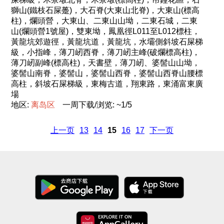
獅山(鐵枝石屎躉)，大石脊(大東山北脊)，大東山(標高
柱)，爛頭營，大東山、二東山山坳，二東石城，二東
山(爛頭營1號屋)，雙東坳，鳳凰徑L011至L012標柱，
黃龍坑郊遊徑，黃龍坑道，黃龍坑，水壩側斜坡石屎梯
級，小指峰，薄刀屻西脊，薄刀屻主峰(破爛標高柱)，
薄刀屻副峰(標高柱)，天書壁，薄刀屻、婆髻山山坳，
婆髻山南脊，婆髻山，婆髻山西脊，婆髻山西脊山腰標
高柱，斜坡石屎梯級，東梅古道，翔東路，東涌富東廣
場
地区:
离
岛
区
一周下载/浏览: ~1/5
上一页
13
14
15
16
17
下一页