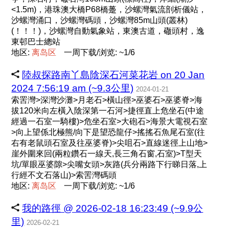
<1.5m)，港珠澳大橋P68橋躉，沙螺灣氣流剖析儀站，
沙螺灣涌口，沙螺灣碼頭，沙螺灣85m山頭(叢林)
(！！！)，沙螺灣自動氣象站，東澳古道，䃟頭村，逸
東邨巴士總站
地区:
离
岛
区
一周下载/浏览: ~1/6
陸叔探路南丫島陰深石河菜花岩 on 20 Jan
2024 7:56:19 am (~9.3公里)
2024-01-21
索罟灣>深灣沙灘>月老石>橫山徑>巫婆石>巫婆脊>海
拔120米向左橫入陰深第一石河>捷徑直上危坐石(中途
經過一石室一騎樓)>危坐石室>大砲石>海景大電視石室
>向上望係北極熊/向下是望恐龍仔>搖搖石魚尾石室(往
右有老鼠頭石室及往巫婆脊)>尖咀石>直線迷徑上山地>
崖外圍來回(兩粒鑽石一線天,長三角石窗,石室)>T型天
坑/單眼巫婆隙>尖嘴女頭>灰路(兵分兩路下行睇日落,上
行經不文石落山)>索罟灣碼頭
地区:
离
岛
区
一周下载/浏览: ~1/6
我的路徑 @ 2026-02-18 16:23:49 (~9.9公
里)
2026-02-21