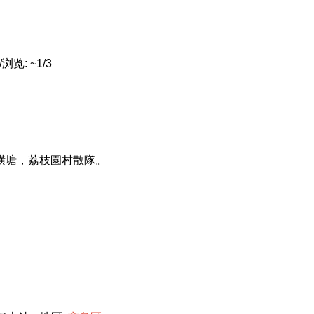
览: ~1/3
，橫塘，荔枝園村散隊。