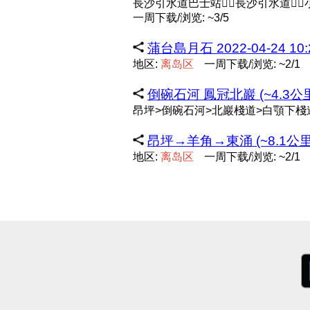
長沙引水道巴士站🚶‍♀️長沙引水道🚶‍♀️小
一周下载/浏览: ~3/5
蒲台島月石 2022-04-24 10:2
地区:
离
岛
区
一周下载/浏览: ~2/1
倒碗石河 鳳冠北巖 (~4.3公
昂坪>倒碗石河>北巖棧道>白顎下棧
昂坪→羊角→東涌 (~8.1公里
地区:
离
岛
区
一周下载/浏览: ~2/1