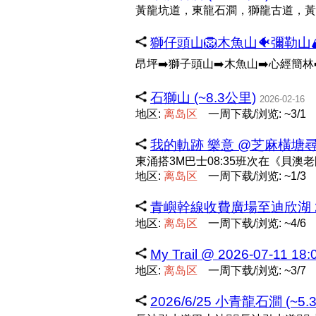
黃龍坑道，東龍石澗，獅龍古道，黃
獅仔頭山🦁木魚山🐠彌勒山🏔皮
昂坪➡️獅子頭山➡️木魚山➡️心經簡林
石獅山 (~8.3公里)
2026-02-16
地区:
离
岛
区
一周下载/浏览: ~3/1
我的軌跡 樂意 @芝麻橫塘尋兩壁雀 
東涌搭3M巴士08:35班次在《貝
地区:
离
岛
区
一周下载/浏览: ~1/3
青嶼幹線收費廣場至迪欣湖 2021-0
地区:
离
岛
区
一周下载/浏览: ~4/6
My Trail @ 2026-07-11 18
地区:
离
岛
区
一周下载/浏览: ~3/7
2026/6/25 小青龍石澗 (~5.