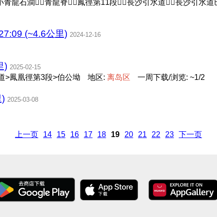
青龍石澗🚶‍♀️青龍脊🚶‍♀️鳳徑第11段🚶‍♀️長沙引水道🚶‍♀️長沙引水
7:09 (~4.6公里)
2024-12-16
里)
2025-02-15
道>鳳凰徑第3段>伯公坳
地区:
离
岛
区
一周下载/浏览: ~1/2
)
2025-03-08
上一页
14
15
16
17
18
19
20
21
22
23
下一页