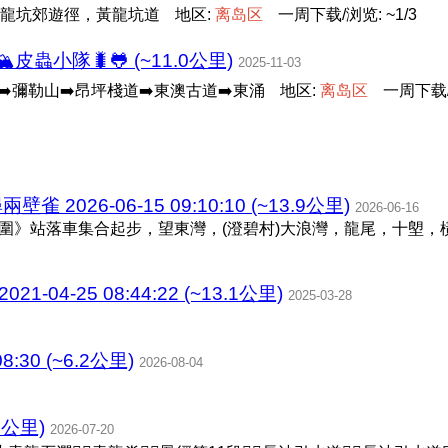
龍坑郊遊徑，黃龍坑道
地区:
离
岛
区
一周下载/浏览: ~1/3
蟲小隊🐛🐸 (~11.0公里)
2025-11-03
➡️彌勒山➡️昂坪棧道➡️東澳古道➡️東涌
地区:
离
岛
区
一周下载/浏
2026-06-15 09:10:10 (~13.9公里)
2026-06-16
澳老圍》站落車集合起步，望東灣，(澄碧村)大浪灣，龍尾，十塱
4-25 08:44:22 (~13.1公里)
2025-03-28
:08:30 (~6.2公里)
2026-08-04
3公里)
2026-07-20