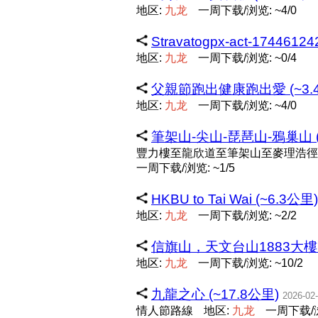
地区:
九
龙
一周下载/浏览: ~4/0
Stravatogpx-act-1744612
地区:
九
龙
一周下载/浏览: ~0/4
父親節跑出健康跑出愛 (~3.
地区:
九
龙
一周下载/浏览: ~4/0
筆架山-尖山-琵琶山-鴉巢山 (
豐力樓至龍欣道至筆架山至麥理浩徑
一周下载/浏览: ~1/5
HKBU to Tai Wai (~6.3公里)
地区:
九
龙
一周下载/浏览: ~2/2
信旗山，天文台山1883大樓 (
地区:
九
龙
一周下载/浏览: ~10/2
九龍之心 (~17.8公里)
2026-02
情人節路線
地区:
九
龙
一周下载/浏