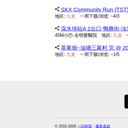
SKX Community Run (TST
地区:
九
龙
一周下载/浏览: ~4/3
深水埗站A 2出口-鴨療街-汝
45M小巴-去明愛醫院
地区:
九
龙
茶果嶺~油塘三家村 完 @ 2024-0
地区:
九
龙
一周下载/浏览: ~1/5
© 2015-2026
一闪科技
-
服务条款