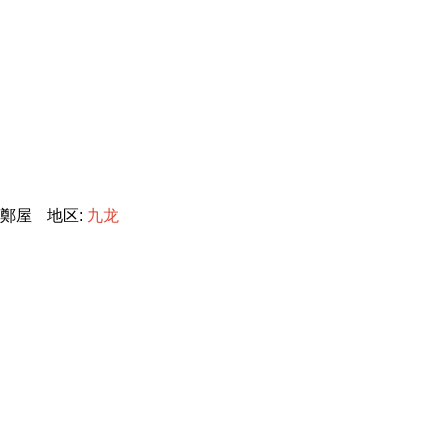
鄭屋
地区:
九
龙