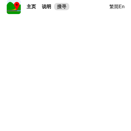
主页
说明
搜寻
繁
简
En