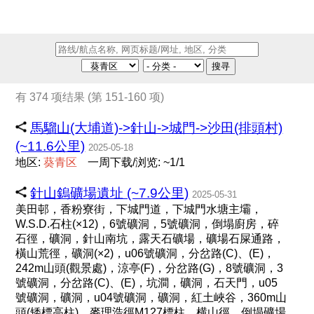
搜寻
有 374 项结果 (第 151-160 项)
馬騮山(大埔道)->針山->城門->沙田(排頭村)
(~11.6公里)
2025-05-18
地区:
葵
青
区
一周下载/浏览: ~1/1
針山鎢礦場遺址 (~7.9公里)
2025-05-31
美田邨，香粉寮街，下城門道，下城門水塘主壩，
W.S.D.石柱(×12)，6號礦洞，5號礦洞，倒塌廚房，碎
石徑，礦洞，針山南坑，露天石礦場，礦場石屎通路，
橫山荒徑，礦洞(×2)，u06號礦洞，分岔路(C)、(E)，
242m山頭(觀景處)，涼亭(F)，分岔路(G)，8號礦洞，3
號礦洞，分岔路(C)、(E)，坑澗，礦洞，石天門，u05
號礦洞，礦洞，u04號礦洞，礦洞，紅土峽谷，360m山
頭(矮標高柱)，麥理浩徑M127標柱，横山徑，倒塌礦場