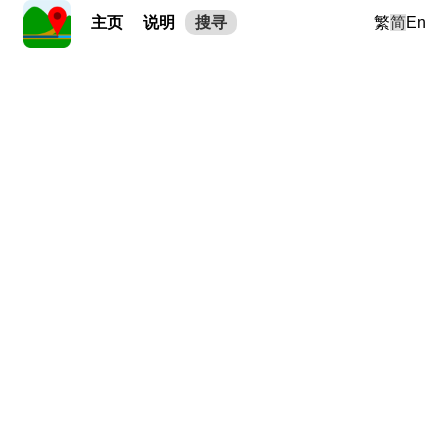
主页
说明
搜寻
繁
简
En