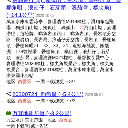
東霸東行 (2) (獨孤山，長岩頂，罾棚角頂，罾
棚角咀，浪茄仔，石芽頭，浪茄灣，標尖角)
(~14.1公里)
2020-10-05
萬宜水庫東霸涼亭，麥理浩徑M019標柱，滑翔傘起飛
場，獨孤山山坳，獨孤山，獨孤山、
西
灣山山坳，麥理
浩徑，危險牌、睇魚岩頂路口，睇魚岩頂、長岩頂分岔
路，長岩頂、長岩灣、浪茄仔分岔路，長岩頂，罾棚角
頂，罾棚角咀×1、×2、×3、×4，近觀海蝕洞、飯甑
洲、178號燈塔，罾棚角頂，橫山徑，浪茄仔，石芽
頭，浪茄灣，麥理浩徑M021標柱，基督教互愛中心，
麥理浩徑M020標柱，標尖角觀景台，標尖角，標尖角
觀景台，麥理浩徑M019標柱，萬宜水庫東霸，萬宜水
庫東霸小巴站
地区:
西
贡
区
一周下载/浏览: ~3/7
20200724_釣魚翁 (~5.4公里)
2026-05-01
地区:
西
贡
区
一周下载/浏览: ~7/3
万宜地质步道 (~3.2公里)
万宜水库东坝范围
地区:
西
贡
区
一周下载/浏览: ~2/19