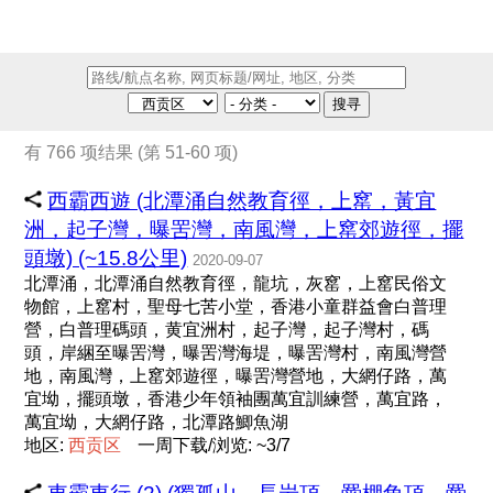
搜寻
有 766 项结果 (第 51-60 项)
西霸西遊 (北潭涌自然教育徑，上窰，黃宜
洲，起子灣，曝罟灣，南風灣，上窰郊遊徑，擺
頭墩) (~15.8公里)
2020-09-07
北潭涌，北潭涌自然教育徑，龍坑，灰窰，上窰民俗文
物館，上窰村，聖母七苦小堂，香港小童群益會白普理
營，白普理碼頭，黄宜洲村，起子灣，起子灣村，碼
頭，岸綑至曝罟灣，曝罟灣海堤，曝罟灣村，南風灣營
地，南風灣，上窰郊遊徑，曝罟灣營地，大網仔路，萬
宜坳，擺頭墩，香港少年領袖團萬宜訓練營，萬宜路，
萬宜坳，大網仔路，北潭路鯽魚湖
地区:
西
贡
区
一周下载/浏览: ~3/7