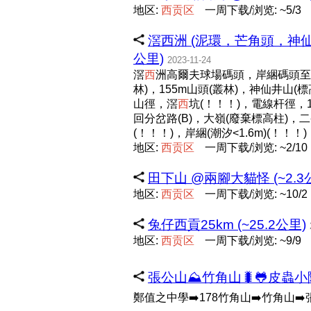
地区:
西
贡
区
一周下载/浏览: ~5/3
滘西洲 (泥環，芒角頭，神仙
公里)
2023-11-24
滘
西
洲高爾夫球場碼頭，岸綑碼頭至芒
林)，155m山頭(叢林)，神仙井山(
山徑，滘
西
坑(！！！)，電線杆徑，
回分岔路(B)，大嶺(廢棄標高柱)，
(！！！)，岸綑(潮汐<1.6m)(！！！
地区:
西
贡
区
一周下载/浏览: ~2/10
田下山 @兩腳大貓怪 (~2.3
地区:
西
贡
区
一周下载/浏览: ~10/2
兔仔西貢25km (~25.2公里)
地区:
西
贡
区
一周下载/浏览: ~9/9
張公山⛰️竹角山🐛🐸皮蟲小隊 
鄭值之中學➡️178竹角山➡️竹角山➡️