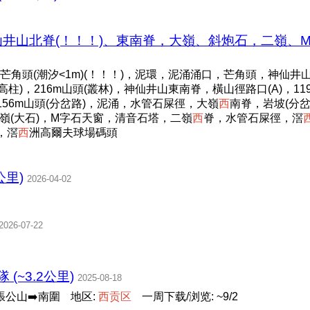
井山北脊(！！！)、東南脊，大嶺、斜炮石，二嶺、M字石
角頭(潮汐<1m)(！！！)，泥環，泥涌涌口，芒角頭，神仙井山北
標高柱)，216m山頭(叢林)，神仙井山東南脊，橫山徑路口(A)，11
156m山頭(分岔路)，泥涌，水管石屎徑，大嶺
西
南脊，岩坡(分岔
二嶺(大石)，M字石天窗，清音石塔，二嶺
西
脊，水管石屎徑，滘
)，滘
西
洲高爾夫球場碼頭
公里)
2026-04-02
2026-07-22
(~3.2公里)
2025-08-18
張公山➡️南圍
地区:
西
贡
区
一周下载/浏览: ~9/2