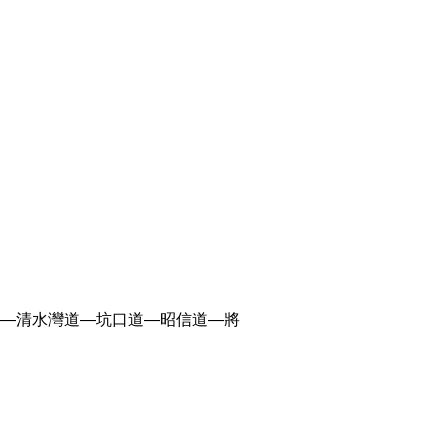
—清水灣道—坑口道—昭信道—將