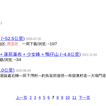
13
l (~52.5公里)
2026-07-26
地区:
西
贡
区
一周下载/浏览: ~10/7
蓮苑瀑布 + 少女峰 + 鴨仔山 (~4.8公里)
2021-11-04
/浏览: ~3/4
.0公里)
2025-06-04
迴旋處右轉—田下灣村—釣魚翁郊遊徑—布袋澳村道—大坳門道
上一页
2
3
4
5
6
7
8
9
10
11
下一页