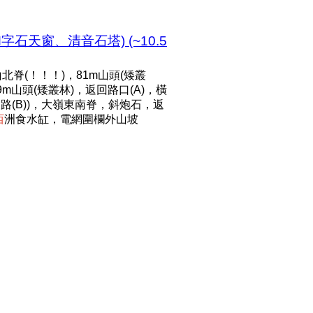
天窗、清音石塔) (~10.5
脊(！！！)，81m山頭(矮叢
9m山頭(矮叢林)，返回路口(A)，橫
路(B))，大嶺東南脊，斜炮石，返
西
洲食水缸，電網圍欄外山坡