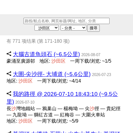
搜寻
有 771 项结果 (第 171-180 项)
大腦古道魚頭石 (~6.5公里)
2026-08-07
豪涌至廣源邨
地区:
沙
田
区
一周下载/浏览: ~1/5
大圉-尖沙徑- 大埔道 (~5.6公里)
2026-07-23
地区:
沙
田
区
一周下载/浏览: ~4/14
我的路徑 @ 2026-07-10 18:43:10 (~9.5公
里)
2026-07-10
長
沙
灣地鐵站 — 鴉巢山 — 楊梅坳 — 尖
沙
徑 — 貴妃徑
— 九龍坳 — 獅紅古道 — 紅梅谷 — 大圍火車站
地区:
沙
田
区
一周下载/浏览: ~5/9