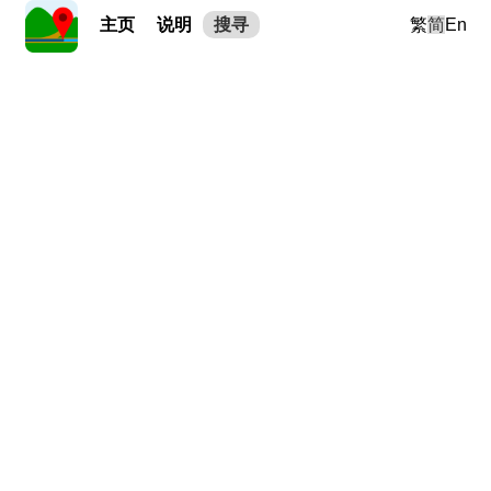
主页
说明
搜寻
繁
简
En